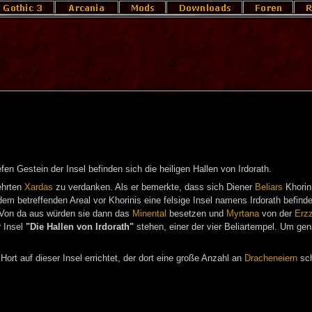
efen Gestein der Insel befinden sich die heiligen Hallen von Irdorath.
ehrten
Xardas
zu verdanken. Als er bemerkte, dass sich Diener
Beliars
Khorini
em betreffenden Areal vor Khorinis eine felsige Insel namens Irdorath befind
. Von da aus würden sie dann das
Minental
besetzen und
Myrtana
von der
Erzz
r Insel
"Die Hallen von Irdorath"
stehen, einer der vier Beliartempel. Um gen
Hort auf dieser Insel errichtet, der dort eine große Anzahl an
Dracheneiern
sch