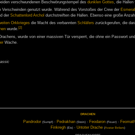
der beiden verschwundenen Beschwörungstempel des
dunklen Gottes
, die Hallen
nem Verschwinden genutzt wurde. Während des Vorstoßes der Crew der
Esmeral
d der
Schattenlord
Archol
durchstreiften die Hallen. Ebenso eine große Anza
weiten Orkkrieges
die Macht des verbannten
Schläfers
zurückgerufen, die dar
[2]
hen
wurde.
 Drachens, wurde von einer massiven Tür versperrt, die ohne ein Passwort un
er
Wache.
lassic
DRA­CHEN
Pand­ro­dor
·
Pe­drak­han
·
Feo­daron
·
Feo­mat­
(Sumpf)
(Stein)
(Feu­er)
Fink­regh
·
Un­to­ter Dra­che
(Eis)
(
Ava­tar
Be­li­ars
)