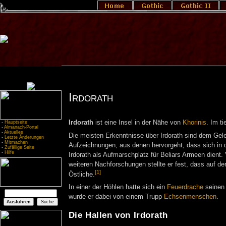
Irdorath
Irdorath
ist eine Insel in der Nähe von
Khorinis
. Im ti
-
Hauptseite
-
Almanach-Portal
-
Aktuelles
Die meisten Erkenntnisse über Irdorath sind dem Gel
-
Letzte Änderungen
-
Mitmachen
Aufzeichnungen, aus denen hervorgeht, dass sich in d
-
Zufällige Seite
-
Hilfe
Irdorath als Aufmarschplatz für Beliars Armeen dient
weiteren Nachforschungen stellte er fest, dass auf de
[1]
Östliche.
In einer der Höhlen hatte sich ein
Feuerdrache
seinen 
wurde er dabei von einem Trupp
Echsenmenschen
.
Die Hallen von Irdorath