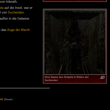
 von Irdorath.
da
auf die Insel, war er
hl von
Suchenden
.
aufhin in die Gebeine
d das
Auge der Macht
Eine Statue des Tempels in Roben der
Suchenden
har
·
(Feu­er)