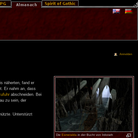
Anmelden
s näherten, fand er
et. Er nahm an, dass
ufuhr
abschneiden. Bei
au zu sein, der
ützte. Unterstürzt
Die
Esmeralda
in der Bucht von Irdorath