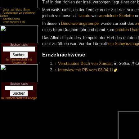
Tief in den Höhlen der Insel verborgen liegt einer 
Man weißt nicht, ob der Tempel in der Zeit seit sei
-
Links auf diese Seite
-
Änderungen an verlinkten
jedoch voll besetzt.
Untote
wie
wandelnde Skelette
un
Seiten
-
Spezialseiten
-
Permanenter Link
In diesem
Beschwörungstempel
wurde zur Zeit des
z
eines toten Drachen fuhr und damit zum
untoten Drac
Das Allerheiligste des Tempels, der Hort des untoten
nicht zu öffnen war. Vor der Tür hielt
ein Schwarzmagi
Suchen nach:
Einzelnachweise
In Partnerschaft mit
Amazon.de
↑
Verstaubtes Buch von Xardas
; in
Gothic II C
↑
Interview mit PB vom 03.04.11
Suchen nach:
In Partnerschaft mit Google