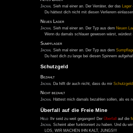
Jackal
Sieh mal einer an. Der Verräter, der das
Lager
Du hättest dich nicht mit diesen Verlierern einlass
Neues Lager
Jackal
Sieh mal einer an. Der Typ aus dem
Neuen La
Wenn du damals schlauer gewesen wärst, würdest d
Sumpflager
Jackal
Sieh mal einer an. Der Typ aus dem
Sumpflag
Du hast dich zu lange bei diesen Spinnern aufgehal
Schutzgeld
Bezahlt
Jackal
Da hilft dir auch nicht, dass du mir
Schutzgeld
Nicht bezahlt
Jackal
Hättest mich damals bezahlen sollen, als es n
Überfall auf die Freie Mine
Held
Ihr seid zu weit gegangen! Der
Überfall
auf die
M
Jackal
Scheint aber funktioniert zu haben. Und du wir
LOS, WIR MACHEN IHN KALT, JUNGS!!!