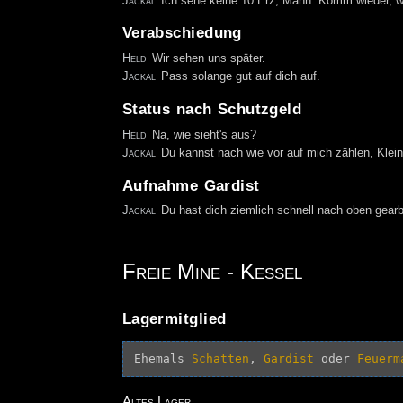
Jackal
Ich sehe keine 10 Erz, Mann. Komm wieder, w
Verabschiedung
Held
Wir sehen uns später.
Jackal
Pass solange gut auf dich auf.
Status nach Schutzgeld
Held
Na, wie sieht's aus?
Jackal
Du kannst nach wie vor auf mich zählen, Klein
Aufnahme Gardist
Jackal
Du hast dich ziemlich schnell nach oben gear
Freie Mine - Kessel
Lagermitglied
Ehemals 
Schatten
, 
Gardist
 oder 
Feuerm
Altes Lager