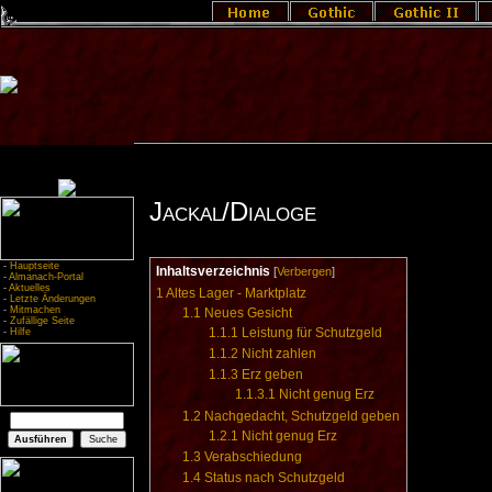
Jackal/Dialoge
-
Hauptseite
Inhaltsverzeichnis
[
Verbergen
]
-
Almanach-Portal
-
Aktuelles
1
Altes Lager - Marktplatz
-
Letzte Änderungen
-
Mitmachen
1.1
Neues Gesicht
-
Zufällige Seite
1.1.1
Leistung für Schutzgeld
-
Hilfe
1.1.2
Nicht zahlen
1.1.3
Erz geben
1.1.3.1
Nicht genug Erz
1.2
Nachgedacht, Schutzgeld geben
1.2.1
Nicht genug Erz
1.3
Verabschiedung
1.4
Status nach Schutzgeld