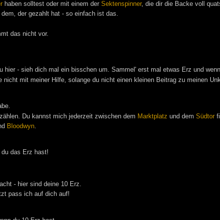
r
haben solltest oder mit einem der
Sektenspinner
, die dir die Backe voll qu
 dem, der gezahlt hat - so einfach ist das.
mt das nicht vor.
 hier - sieh dich mal ein bisschen um. Sammel' erst mal etwas Erz und wenn d
e nicht mit meiner Hilfe, solange du nicht einen kleinen Beitrag zu meinen Un
abe.
 zählen. Du kannst mich jederzeit zwischen dem
Marktplatz
und dem
Südtor
f
nd
Bloodwyn
.
 du das Erz hast!
ht - hier sind deine 10 Erz.
zt pass ich auf dich auf!