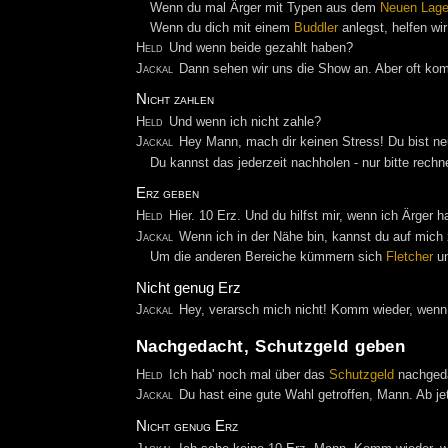
Wenn du mal Ärger mit Typen aus dem
Neuen Lage
Wenn du dich mit einem
Buddler
anlegst, helfen wir
Held
Und wenn beide gezahlt haben?
Jackal
Dann sehen wir uns die Show an. Aber oft kom
Nicht zahlen
Held
Und wenn ich nicht zahle?
Jackal
Hey Mann, mach dir keinen Stress! Du bist neu
Du kannst das jederzeit nachholen - nur bitte rechn
Erz geben
Held
Hier. 10 Erz. Und du hilfst mir, wenn ich Ärger h
Jackal
Wenn ich in der Nähe bin, kannst du auf mich
Um die anderen Bereiche kümmern sich
Fletcher
u
Nicht genug Erz
Jackal
Hey, verarsch mich nicht! Komm wieder, wenn
Nachgedacht, Schutzgeld geben
Held
Ich hab' noch mal über das
Schutzgeld
nachgedac
Jackal
Du hast eine gute Wahl getroffen, Mann. Ab jet
Nicht genug Erz