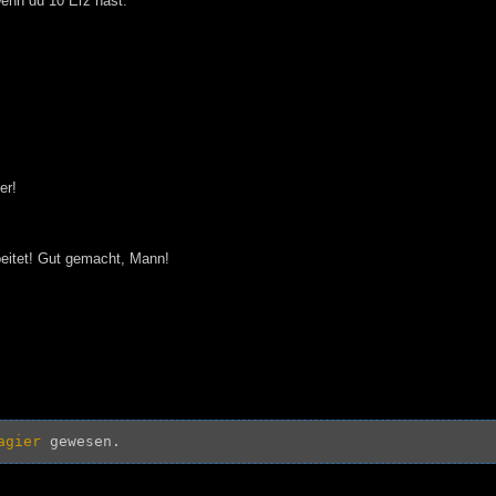
enn du 10 Erz hast.
er!
beitet! Gut gemacht, Mann!
agier