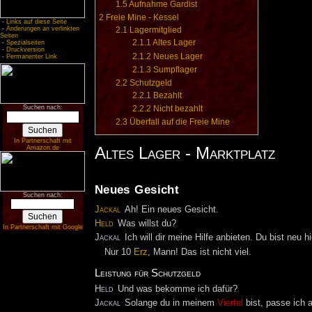
1.5
Aufnahme Gardist
2
Freie Mine - Kessel
-
Links auf diese Seite
-
Änderungen an verlinkten
2.1
Lagermitglied
Seiten
2.1.1
Altes Lager
-
Spezialseiten
-
Druckversion
2.1.2
Neues Lager
-
Permanenter Link
2.1.3
Sumpflager
2.2
Schutzgeld
2.2.1
Bezahlt
Suchen nach:
2.2.2
Nicht bezahlt
2.3
Überfall auf die Freie Mine
In Partnerschaft mit
Altes Lager - Marktplatz
Amazon.de
Neues Gesicht
Suchen nach:
Jackal
Ah! Ein neues Gesicht.
Held
Was willst du?
In Partnerschaft mit Google
Jackal
Ich will dir meine Hilfe anbieten. Du bist neu
Nur 10
Erz
, Mann! Das ist nicht viel.
Leistung für Schutzgeld
Held
Und was bekomme ich dafür?
Jackal
Solange du in meinem
Viertel
bist, passe ich a