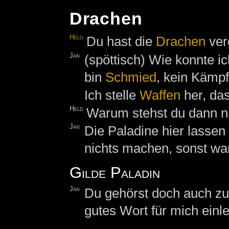
Drachen
Held
Du hast die
Drachen
ver
Jan
(spöttisch) Wie konnte ic
bin
Schmied
, kein Kämpf
Ich stelle
Waffen
her, das
Held
Warum stehst du dann n
Jan
Die Paladine hier lassen 
nichts machen, sonst wan
Gilde Paladin
Jan
Du gehörst doch auch zu 
gutes Wort für mich einl