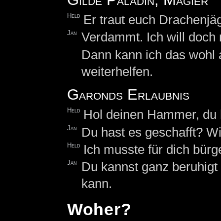
Held
Er traut euch Drachenjäg
Jan
Verdammt. Ich will doch 
Dann kann ich das wohl
weiterhelfen.
Garonds Erlaubnis
Held
Hol deinen Hammer, du h
Jan
Du hast es geschafft? Wi
Held
Ich musste für dich bürg
Jan
Du kannst ganz beruhigt s
kann.
Woher?