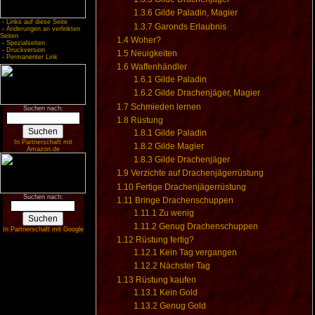
1.3.6
Gilde Paladin, Magier
-
Links auf diese Seite
1.3.7
Garonds Erlaubnis
-
Änderungen an verlinkten
Seiten
1.4
Woher?
-
Spezialseiten
-
Druckversion
1.5
Neuigkeiten
-
Permanenter Link
1.6
Waffenhändler
1.6.1
Gilde Paladin
1.6.2
Gilde Drachenjäger, Magier
1.7
Schmieden lernen
Suchen nach:
1.8
Rüstung
1.8.1
Gilde Paladin
In Partnerschaft mit
1.8.2
Gilde Magier
Amazon.de
1.8.3
Gilde Drachenjäger
1.9
Verzichte auf Drachenjägerrüstung
1.10
Fertige Drachenjägerrüstung
Suchen nach:
1.11
Bringe Drachenschuppen
1.11.1
Zu wenig
1.11.2
Genug Drachenschuppen
In Partnerschaft mit Google
1.12
Rüstung fertig?
1.12.1
Kein Tag vergangen
1.12.2
Nächster Tag
1.13
Rüstung kaufen
1.13.1
Kein Gold
1.13.2
Genug Gold