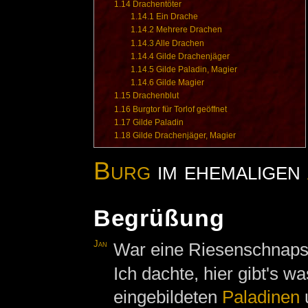
1.14
Drachentöter
1.14.1
Ein Drache
1.14.2
Mehrere Drachen
1.14.3
Alle Drachen
1.14.4
Gilde Drachenjäger
1.14.5
Gilde Paladin, Magier
1.14.6
Gilde Magier
1.15
Drachenblut
1.16
Burgtor für Torlof geöffnet
1.17
Gilde Paladin
1.18
Gilde Drachenjäger, Magier
Burg
im ehemaligen
Begrüßung
Jan
War eine Riesenschnaps
Ich dachte, hier gibt's wa
eingebildeten
Paladinen