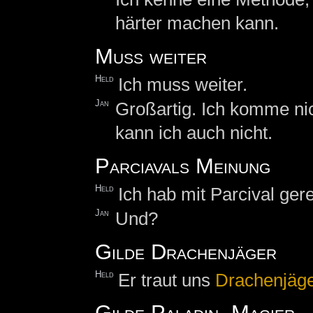
härter machen kann.
Muss weiter
Held
Ich muss weiter.
Jan
Großartig. Ich komme ni
kann ich auch nicht.
Parciavals Meinung
Held
Ich hab mit Parcival ger
Jan
Und?
Gilde Drachenjäger
Held
Er traut uns
Drachenjäg
Gilde Paladin, Magier