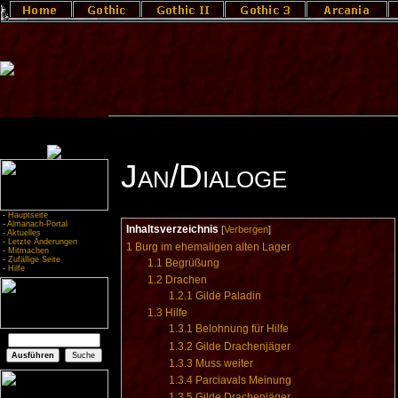
Jan/Dialoge
-
Hauptseite
-
Almanach-Portal
Inhaltsverzeichnis
[
Verbergen
]
-
Aktuelles
-
Letzte Änderungen
1
Burg im ehemaligen alten Lager
-
Mitmachen
-
Zufällige Seite
1.1
Begrüßung
-
Hilfe
1.2
Drachen
1.2.1
Gilde Paladin
1.3
Hilfe
1.3.1
Belohnung für Hilfe
1.3.2
Gilde Drachenjäger
1.3.3
Muss weiter
1.3.4
Parciavals Meinung
1.3.5
Gilde Drachenjäger