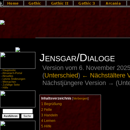
Jensgar/Dialoge
Version vom 6. November 2025
-
Hauptseite
(
Unterschied
)
← Nächstältere 
-
Almanach-Portal
-
Aktuelles
-
Letzte Änderungen
Nächstjüngere Version → (Unte
-
Mitmachen
-
Zufällige Seite
-
Hilfe
Inhaltsverzeichnis
[
Verbergen
]
1
Begrüßung
2
Felle
3
Handeln
4
Lernen
5
Hilfe