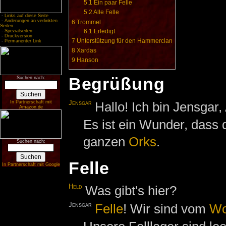
5.1
Ein paar Felle
5.2
Alle Felle
-
Links auf diese Seite
-
Änderungen an verlinkten
6
Trommel
Seiten
6.1
Erledigt
-
Spezialseiten
-
Druckversion
7
Unterstützung für den Hammerclan
-
Permanenter Link
8
Xardas
9
Hanson
Begrüßung
Suchen nach:
Jensgar
Hallo! Ich bin Jensgar
In Partnerschaft mit
Amazon.de
Es ist ein Wunder, dass d
ganzen
Orks
.
Suchen nach:
Felle
In Partnerschaft mit Google
Held
Was gibt's hier?
Jensgar
Felle
! Wir sind vom
Wo