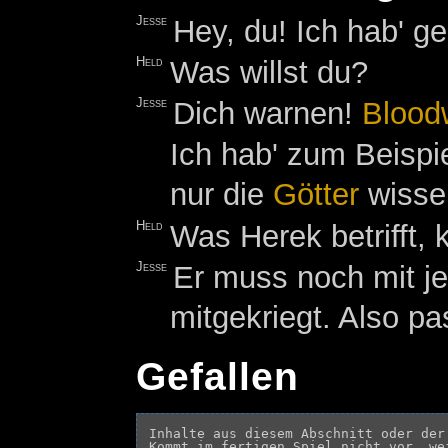
Jesse
Hey, du! Ich hab' ge
Held
Was willst du?
Jesse
Dich warnen!
Blood
Ich hab' zum Beispi
nur die
Götter
wisse
Held
Was Herek betrifft,
Jesse
Er muss noch mit je
mitgekriegt. Also pa
Gefallen
Inhalte aus diesem Abschnitt oder der