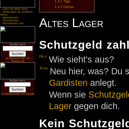
1.4.1
Tipp
1.4.2
Genau
-
Links auf diese Seite
-
Änderungen an verlinkten
Seiten
Altes Lager
-
Spezialseiten
-
Druckversion
-
Permanenter Link
Schutzgeld zah
Suchen nach:
Held
Wie sieht's aus?
In Partnerschaft mit
Amazon.de
Jesse
Neu hier, was? Du s
Gardisten
anlegt.
Suchen nach:
Wenn sie
Schutzgel
In Partnerschaft mit Google
Lager
gegen dich.
Kein Schutzgel