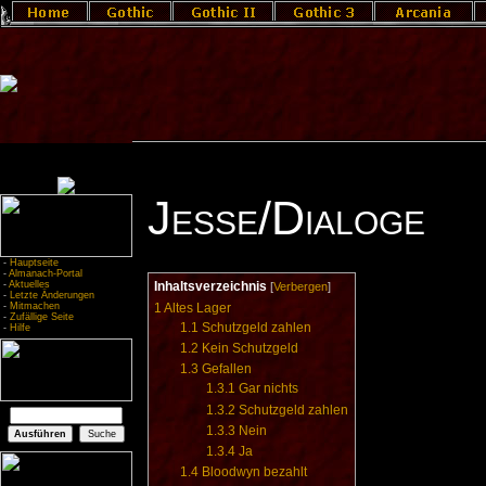
Jesse/Dialoge
-
Hauptseite
-
Almanach-Portal
-
Aktuelles
Inhaltsverzeichnis
[
Verbergen
]
-
Letzte Änderungen
-
Mitmachen
1
Altes Lager
-
Zufällige Seite
1.1
Schutzgeld zahlen
-
Hilfe
1.2
Kein Schutzgeld
1.3
Gefallen
1.3.1
Gar nichts
1.3.2
Schutzgeld zahlen
1.3.3
Nein
1.3.4
Ja
1.4
Bloodwyn bezahlt