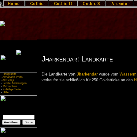
Jharkendar: Landkarte
Die
Landkarte von
Jharkendar
wurde vom
Wasserma
-
Hauptseite
-
Almanach-Portal
verkaufte sie schließlich für 250 Goldstücke an den
H
-
Aktuelles
-
Letzte Änderungen
-
Mitmachen
-
Zufällige Seite
-
Hilfe