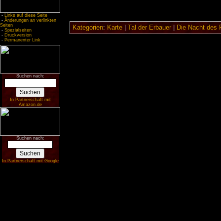
-
Links auf diese Seite
-
Änderungen an verlinkten
Seiten
Kategorien
:
Karte
|
Tal der Erbauer
|
Die Nacht des
-
Spezialseiten
-
Druckversion
-
Permanenter Link
Suchen nach:
In Partnerschaft mit
Amazon.de
Suchen nach:
In Partnerschaft mit Google