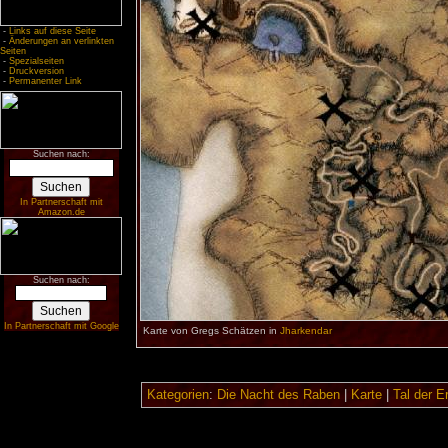
-
Links auf diese Seite
-
Änderungen an verlinkten
Seiten
-
Spezialseiten
-
Druckversion
-
Permanenter Link
Suchen nach:
In Partnerschaft mit
Amazon.de
Suchen nach:
In Partnerschaft mit Google
Karte von Gregs Schätzen in
Jharkendar
Kategorien
:
Die Nacht des Raben
|
Karte
|
Tal der E