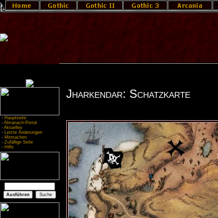
Jharkendar: Schatzkarte
-
Hauptseite
-
Almanach-Portal
-
Aktuelles
-
Letzte Änderungen
-
Mitmachen
-
Zufällige Seite
-
Hilfe