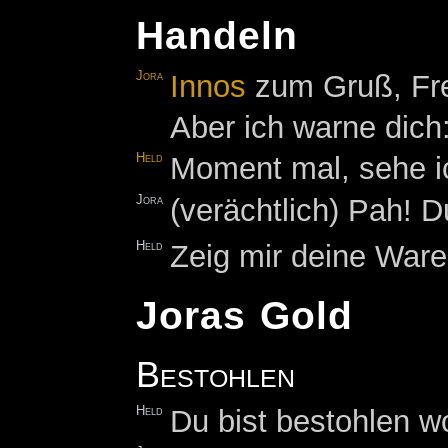
Handeln
Jora
Innos
zum Gruß, Frem
Aber ich warne dich
Held
Moment mal, sehe i
Jora
(verächtlich) Pah! D
Held
Zeig mir deine Ware
Joras Gold
Bestohlen
Held
Du bist bestohlen 