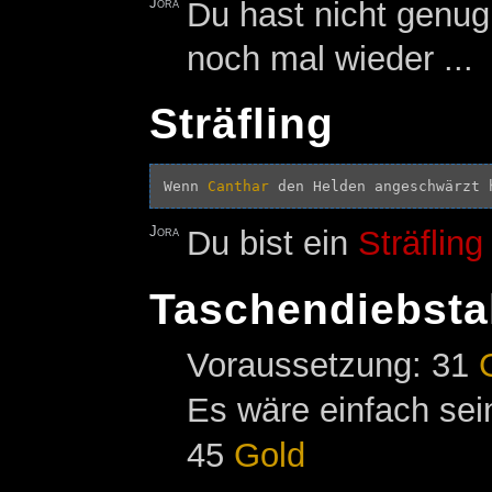
Jora
Du hast nicht genug
noch mal wieder ...
Sträfling
Wenn 
Canthar
Jora
Du bist ein
Sträfling
Taschendiebsta
Voraussetzung: 31
Es wäre einfach se
45
Gold