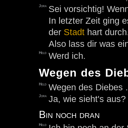
Jora
Sei vorsichtig! Wen
In letzter Zeit ging 
der
Stadt
hart durch
Also lass dir was ein
Held
Werd ich.
Wegen des Die
Held
Wegen des Diebes .
Jora
Ja, wie sieht's aus?
Bin noch dran
Held
Ich bin noch an der