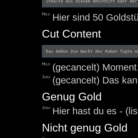
Inhalte aus diesem Abschnitt oder der
Held
Hier sind 50 Goldst
Cut Content
Das Addon 
Die Nacht des Raben
 fügte n
Held
(gecancelt) Moment,
Jora
(gecancelt) Das kann
Genug Gold
Jora
Hier hast du es - (li
Nicht genug Gold