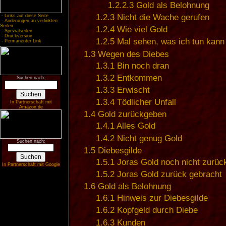
1.2.2.3
Gold als Belohnung
1.2.3
Nicht die Wache gerufen
-
Links auf diese Seite
-
Änderungen an verlinkten
Seiten
1.2.4
Wie viel Gold
-
Spezialseiten
-
Druckversion
1.2.5
Mal sehen, was ich tun kann
-
Permanenter Link
1.3
Wegen des Diebes
1.3.1
Bin noch dran
1.3.2
Entkommen
Suchen nach:
1.3.3
Erwischt
1.3.4
Tödlicher Unfall
In Partnerschaft mit
Amazon.de
1.4
Gold zurückgeben
1.4.1
Alles Gold
1.4.2
Nicht genug Gold
Suchen nach:
1.5
Diebesgilde
1.5.1
Joras Gold noch nicht zurüc
In Partnerschaft mit Google
1.5.2
Joras Gold zurück gebracht
1.6
Gold als Belohnung
1.6.1
Hinweis zur Diebesgilde
1.6.2
Kopfgeld durch Diebe
1.6.3
Kunden