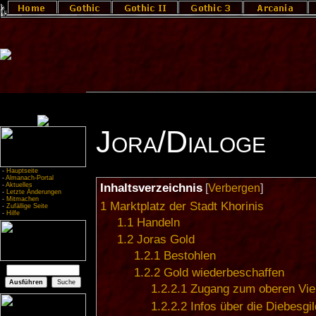
Jora/Dialoge
-
Hauptseite
-
Almanach-Portal
-
Aktuelles
Inhaltsverzeichnis
[
Verbergen
]
-
Letzte Änderungen
-
Mitmachen
1
Marktplatz der Stadt Khorinis
-
Zufällige Seite
-
Hilfe
1.1
Handeln
1.2
Joras Gold
1.2.1
Bestohlen
1.2.2
Gold wiederbeschaffen
1.2.2.1
Zugang zum oberen Vier
1.2.2.2
Infos über die Diebesgi