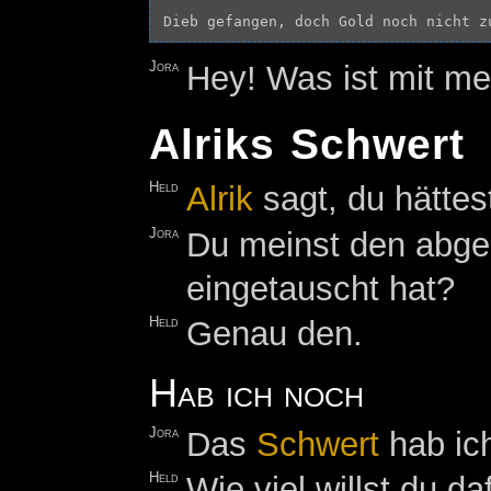
Jora
Hey! Was ist mit m
Alriks Schwert
Held
Alrik
sagt, du hätte
Jora
Du meinst den abge
eingetauscht hat?
Held
Genau den.
Hab ich noch
Jora
Das
Schwert
hab ic
Held
Wie viel willst du d