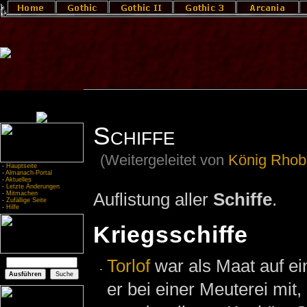
Schiffe
(Weitergeleitet von
König Rhoba
-
Hauptseite
-
Almanach-Portal
-
Aktuelles
-
Letzte Änderungen
Auflistung aller
Schiffe
.
-
Mitmachen
-
Zufällige Seite
-
Hilfe
Kriegsschiffe
Torlof
war als Maat auf e
er bei einer Meuterei mit,