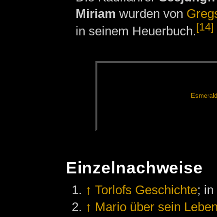
Miriam
wurden von
Greg
[14]
in seinem Heuerbuch.
Es­me­ral­
Einzelnachweise
↑
Torlofs Geschichte
; i
↑
Mario über sein Leben