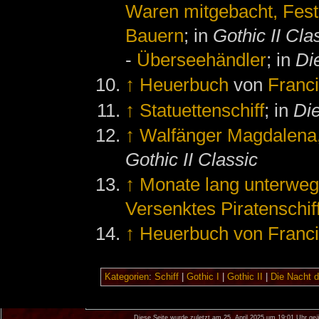
Waren mitgebacht, Fest
Bauern
; in
Gothic II Cla
-
Überseehändler
; in
Di
↑
Heuerbuch
von
Franc
↑
Statuettenschiff
; in
Di
↑
Walfänger Magdalena,
Gothic II Classic
↑
Monate lang unterwe
Versenktes Piratenschi
↑
Heuerbuch von Franc
Kategorien
:
Schiff
|
Gothic I
|
Gothic II
|
Die Nacht 
Diese Seite wurde zuletzt am 25. April 2025 um 19:01 Uhr geä