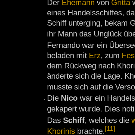
Der
Ehemann
von
Gritta
w
eines Handelsschiffes, d
Schiff unterging, bekam Gr
ihr Mann das Unglück übe
Fernando war ein Überse
beladen mit
Erz
, zum
Fes
dem Rückweg nach Khorinis
änderte sich die Lage. K
musste sich auf die Vers
Die
Nico
war ein Handels
gekapert wurde. Dies not
Das
Schiff
, welches die
w
[11]
Khorinis
brachte.