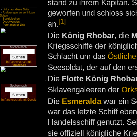
stand zu ihrem Kapitän. S
-
Links auf diese Seite
geworfen und schloss si
-
Änderungen an verlinkten
Seiten
-
Spezialseiten
[1]
an.
-
Druckversion
-
Permanenter Link
Die
König Rhobar
, die
M
Kriegsschiffe der königl
Suchen nach:
Schlacht um das
Östliche
In Partnerschaft mit
Seesoldat, der auf den er
Amazon.de
Die
Flotte König Rhobars
Suchen nach:
Sklavengaleeren der
Ork
Die
Esmeralda
war ein Sc
In Partnerschaft mit Google
war das letzte Schiff eben
Handelsschiff genutzt. Sei
sie offiziell königliche K