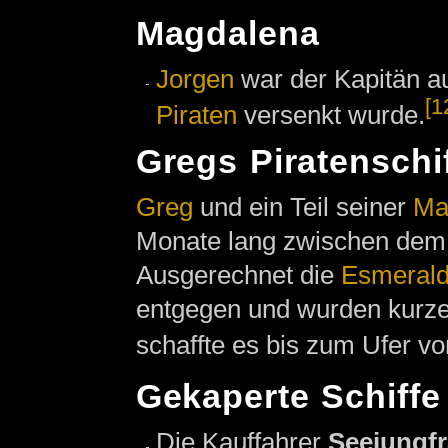
Magdalena
Jorgen
war der Kapitän a
[1
Piraten
versenkt wurde.
Gregs Piratenschi
Greg
und ein Teil seiner
Ma
Monate lang zwischen de
Ausgerechnet die
Esmeral
entgegen und wurden kurze
schaffte es bis zum Ufer v
Gekaperte Schiffe
Die Kauffahrer
Seejungf