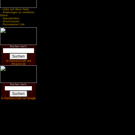
-
Links auf diese Seite
-
Änderungen an verlinkten
Seiten
-
Spezialseiten
-
Druckversion
-
Permanenter Link
Suchen nach:
In Partnerschaft mit
Amazon.de
Suchen nach:
In Partnerschaft mit Google