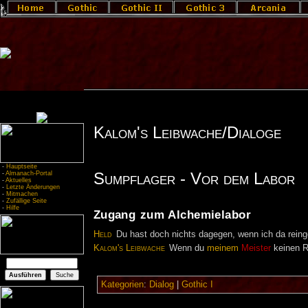
Kalom's Leibwache/Dialoge
-
Hauptseite
Sumpflager - Vor dem Labor
-
Almanach-Portal
-
Aktuelles
-
Letzte Änderungen
-
Mitmachen
-
Zufällige Seite
-
Hilfe
Zugang zum Alchemielabor
Held
Du hast doch nichts dagegen, wenn ich da rein
Kalom's Leibwache
Wenn du
meinem
Meister
keinen Re
Kategorien
:
Dialog
|
Gothic I