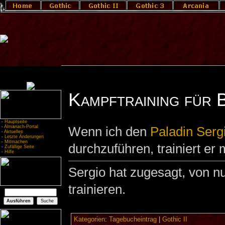
Kampftraining für 
-
Hauptseite
-
Almanach-Portal
Wenn ich den
Paladin
Serg
-
Aktuelles
-
Letzte Änderungen
-
Mitmachen
durchzuführen, trainiert e
-
Zufällige Seite
-
Hilfe
Sergio hat zugesagt, von 
trainieren.
Kategorien
:
Tagebucheintrag
|
Gothic II