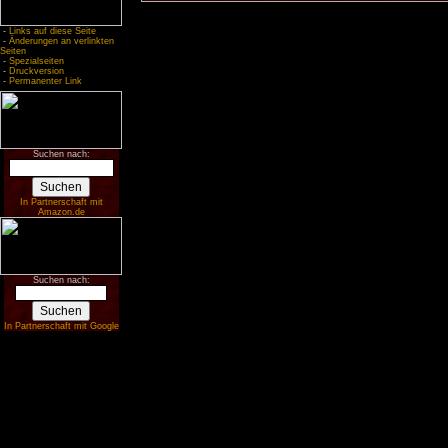
-
Links auf diese Seite
-
Änderungen an verlinkten
Seiten
-
Spezialseiten
-
Druckversion
-
Permanenter Link
Suchen nach:
In Partnerschaft mit
Amazon.de
Suchen nach:
In Partnerschaft mit Google