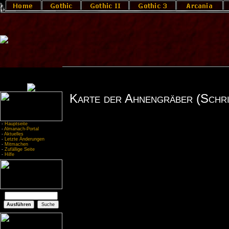
Karte der Ahnengräber (Schri
-
Hauptseite
-
Almanach-Portal
-
Aktuelles
-
Letzte Änderungen
-
Mitmachen
-
Zufällige Seite
-
Hilfe