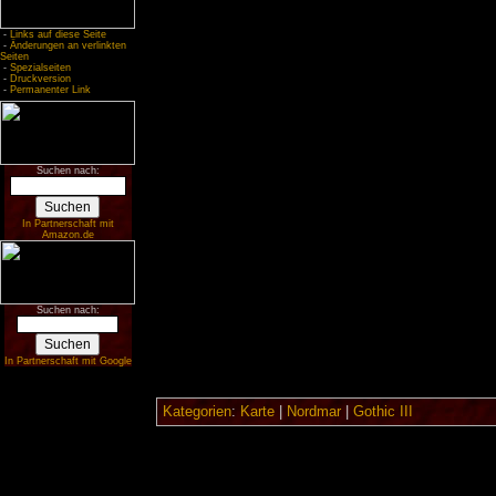
-
Links auf diese Seite
-
Änderungen an verlinkten
Seiten
-
Spezialseiten
-
Druckversion
-
Permanenter Link
Suchen nach:
In Partnerschaft mit
Amazon.de
Suchen nach:
In Partnerschaft mit Google
Kategorien
:
Karte
|
Nordmar
|
Gothic III