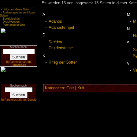
Es werden 13 von insgesamt 13 Seiten in dieser Kate
-
Links auf diese Seite
-
Änderungen an verlinkten
A
M
Seiten
-
Spezialseiten
Adanos
M
-
Druckversion
-
Permanenter Link
Adanostempel
N
D
N
Druiden
S
Suchen nach:
Druidensteine
Sc
K
Sy
Krieg der Götter
In Partnerschaft mit
V
Amazon.de
Ve
Suchen nach:
Kategorien
:
Gott
|
Kult
In Partnerschaft mit Google