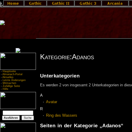
Kategorie:Adanos
-
Hauptseite
-
Almanach-Portal
Unterkategorien
-
Aktuelles
-
Letzte Änderungen
-
Mitmachen
Es werden 2 von insgesamt 2 Unterkategorien in diese
-
Zufällige Seite
-
Hilfe
A
Avatar
R
Ring des Wassers
Seiten in der Kategorie „Adanos“