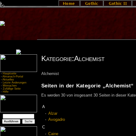
Kategorie:Alchemist
Alchemist
-
Hauptseite
-
Almanach-Portal
-
Aktuelles
-
Letzte Änderungen
Seiten in der Kategorie „Alchemist“
-
Mitmachen
-
Zufällige Seite
-
Hilfe
Es werden 30 von insgesamt 30 Seiten in dieser Kate
A
Alzar
Avogadro
C
Caine