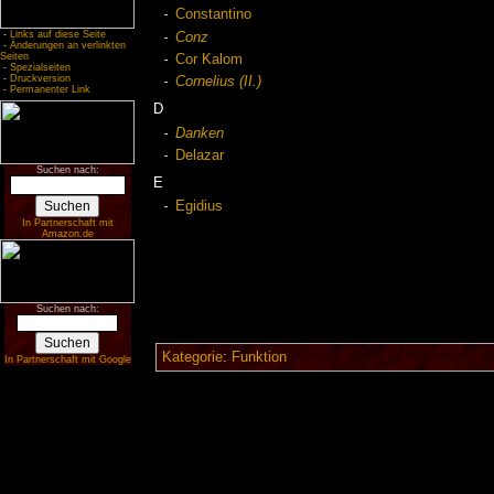
Constantino
-
Links auf diese Seite
Conz
-
Änderungen an verlinkten
Seiten
Cor Kalom
-
Spezialseiten
-
Druckversion
Cornelius (II.)
-
Permanenter Link
D
Danken
Delazar
Suchen nach:
E
Egidius
In Partnerschaft mit
Amazon.de
Suchen nach:
Kategorie
:
Funktion
In Partnerschaft mit Google