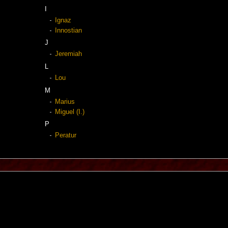
I
Ignaz
Innostian
J
Jeremiah
L
Lou
M
Marius
Miguel (I.)
P
Peratur