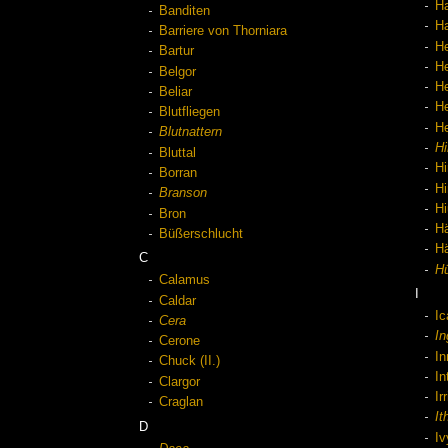
H
Banditen
Ha
Barriere von Thorniara
He
Bartur
H
Belgor
H
Beliar
H
Blutfliegen
He
Blutnattern
Hi
Bluttal
Hi
Borran
Hi
Branson
Hi
Bron
Hä
Büßerschlucht
Hä
C
H
Calamus
I
Caldar
Ic
Cera
In
Cerone
In
Chuck (II.)
In
Clargor
Ir
Craglan
It
D
Iv