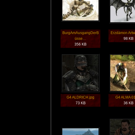
BurgAmAusgangDerB
Erzdämon Artw
üsse…
98 KB
356 KB
G4 ALDRICH.jpg
G4 ALMA 01
73 KB
36 KB