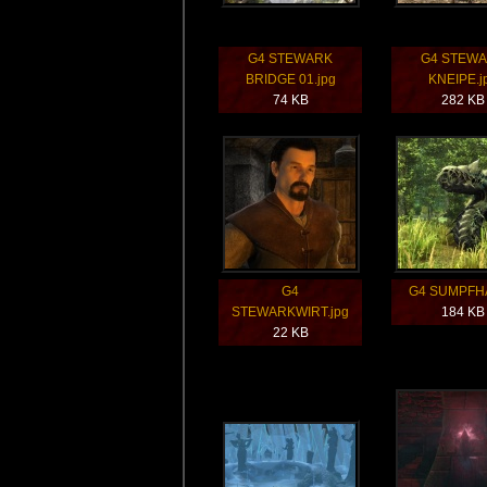
G4 STEWARK
G4 STEW
BRIDGE 01.jpg
KNEIPE.j
74 KB
282 KB
G4
G4 SUMPFHA
STEWARKWIRT.jpg
184 KB
22 KB