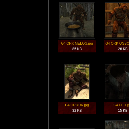
G4 ORK MELOG.jpg
G4 ORK OGBO
85 KB
28 KB
G4 ORRUK.jpg
G4 PED.j
32 KB
15 KB