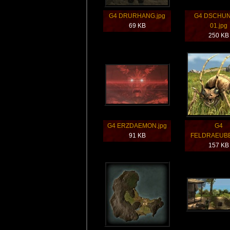
G4 DRURHANG.jpg
G4 DSCHU
69 KB
01.jpg
250 KB
G4 ERZDAEMON.jpg
G4
91 KB
FELDRAEUBE
157 KB