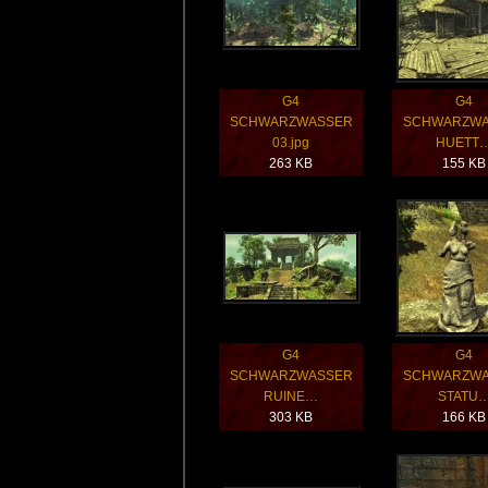
G4
G4
SCHWARZWASSER
SCHWARZWA
03.jpg
HUETT
263 KB
155 KB
G4
G4
SCHWARZWASSER
SCHWARZWA
RUINE…
STATU
303 KB
166 KB