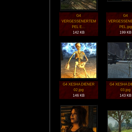
G4
G4
VERGESSENERTEM
VERGESSEN
PEL E…
PEL.jpg
142 KB
199 KB
G4 XESHA DIENER
G4 XESHA D
02.jpg
03.jpg
146 KB
143 KB