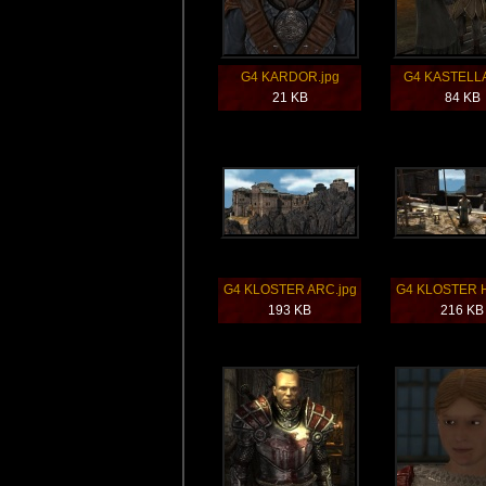
G4 KARDOR.jpg
G4 KASTELLA
21 KB
84 KB
G4 KLOSTER ARC.jpg
G4 KLOSTER H
193 KB
216 KB