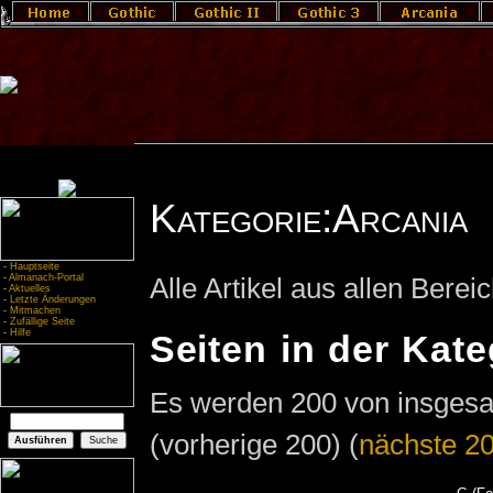
Kategorie:Arcania
-
Hauptseite
-
Almanach-Portal
Alle Artikel aus allen Bere
-
Aktuelles
-
Letzte Änderungen
-
Mitmachen
-
Zufällige Seite
-
Hilfe
Seiten in der Kat
Es werden 200 von insgesam
(vorherige 200) (
nächste 2