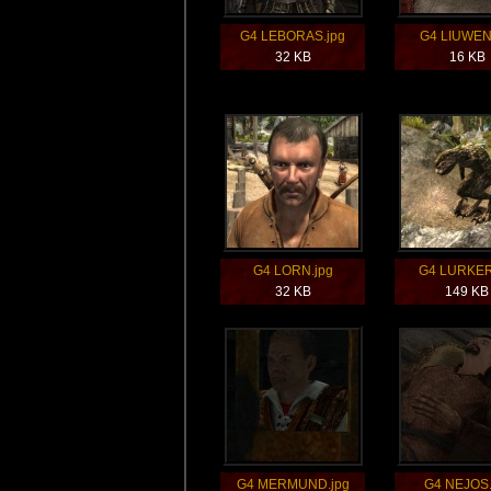
G4 LEBORAS.jpg
G4 LIUWEN
32 KB
16 KB
G4 LORN.jpg
G4 LURKER
32 KB
149 KB
G4 MERMUND.jpg
G4 NEJOS.