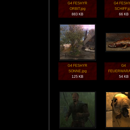
G4 FESHYR
G4 FESH
ORBIT.jpg
SCHIFF.j
883 KB
66 KB
G4 FESHYR
G4
SONNE.jpg
FEUERWARA
125 KB
54 KB