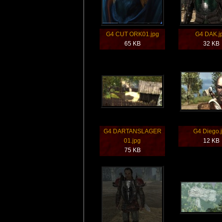
G4 CUT ORK01.jpg
G4 DAK.j
65 KB
32 KB
G4 DARTANSLAGER
G4 Diego.
01.jpg
12 KB
75 KB