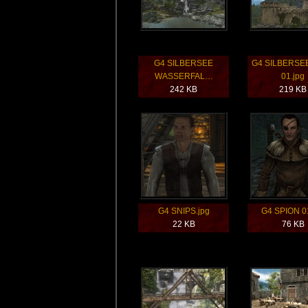
G4 SILBERSEE
G4 SILBERS
WASSERFAL…
01.jpg
242 KB
219 KB
G4 SNIPS.jpg
G4 SPION 01
22 KB
76 KB