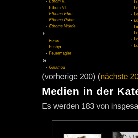
Ethorn III.
L
Ethorn VI.
Le
Ethorns Ehre
Le
Ethorns Ruhm
Li
Ethorns Würde
Li
L
F
L
Feren
Lo
Feshyr
Feuermagier
G
Galamod
(vorherige 200) (
nächste 2
Medien in der Kat
Es werden 183 von insgesam