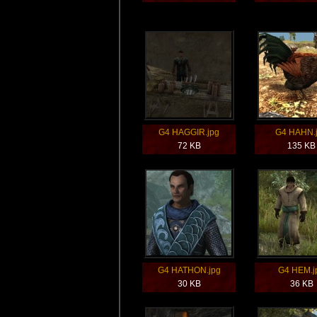
G4 HAGGIR.jpg
G4 HAHN.
72 KB
135 KB
G4 HATHON.jpg
G4 HEM.j
30 KB
36 KB