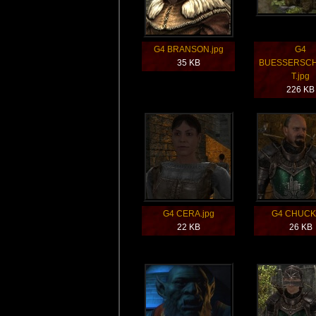
G4 BRANSON.jpg
G4
35 KB
BUESSERSC
T.jpg
226 KB
G4 CERA.jpg
G4 CHUCK.
22 KB
26 KB