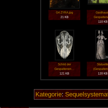
G4 ZYRA.jpg
Gasthaus
21 KB
Gespalte
110 KB
Schild der
Statuett
Gespaltenen…
(Gespalte
121 KB
120 KB
Kategorie
:
Sequelsystemat