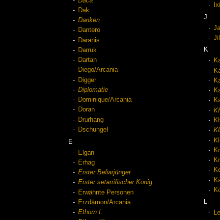
Daca
Ix
Dak
J
Danken
J
Dantero
Ji
Daranis
K
Darruk
Dartan
K
Diego/Arcania
Ka
Digger
Ka
Diplomatie
Ka
Dominique/Arcania
Ka
Doran
K
Drurhang
Kh
Dschungel
K
Kl
E
K
Elgan
Kn
Erhag
K
Erster Beliarjünger
Kä
Erster setarrifischer König
Kö
Erwähnte Personen
L
Erzdämon/Arcania
Ethorn I.
L