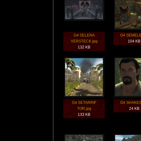
G4 SELENA
G4 SEMELE
VERSTECK.jpg
104 KB
132 KB
G4 SETARRIF
G4 SHAKES
TOR.jpg
24 KB
133 KB