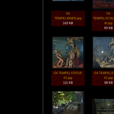
G4
G4
TEMPELINNEN.jpg
TEMPELSCHL
163 KB
IN.jpg
65 KB
G4 TEMPELSTATUE
G4 TEMPELS
01.jpg
02.jpg
111 KB
98 KB