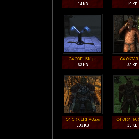
14 KB
19 KB
G4 OBELISK.jpg
G4 OKTAR.
63 KB
33 KB
G4 ORK ERHAG.jpg
G4 ORK HAR
103 KB
23 KB