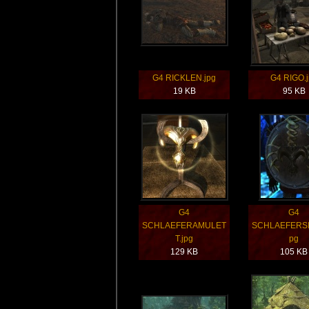
G4 RICKLEN.jpg
G4 RIGO.
19 KB
95 KB
G4
G4
SCHLAEFERAMULET
SCHLAEFERSI
T.jpg
pg
129 KB
105 KB