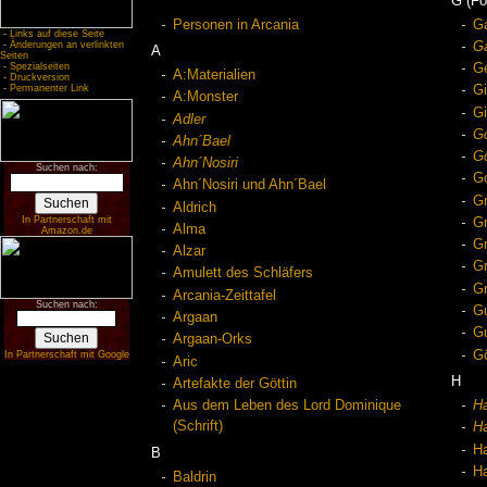
G (Fo
Personen in Arcania
G
-
Links auf diese Seite
Ga
-
Änderungen an verlinkten
A
Seiten
-
Spezialseiten
Ge
A:Materialien
-
Druckversion
-
Permanenter Link
Gi
A:Monster
Gi
Adler
Go
Ahn´Bael
G
Ahn´Nosiri
Suchen nach:
Go
Ahn´Nosiri und Ahn´Bael
G
Aldrich
In Partnerschaft mit
Gr
Alma
Amazon.de
Gr
Alzar
G
Amulett des Schläfers
G
Arcania-Zeittafel
Suchen nach:
Gu
Argaan
G
Argaan-Orks
Gö
In Partnerschaft mit Google
Aric
H
Artefakte der Göttin
Aus dem Leben des Lord Dominique
Ha
(Schrift)
H
H
B
Ha
Baldrin