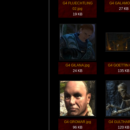
G4 FLUECHTLING
G4 GALAMOD
02.jpg
27 KB
19 KB
G4 GILANA.jpg
G4 GOETTIN 
24 KB
135 KB
G4 GROMAR.jpg
G4 GULTHAR
96 KB
120 KB