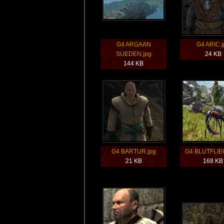
G4 ARGAAN
G4 ARIC.j
SUEDEN.jpg
24 KB
144 KB
G4 BARTUR.jpg
G4 BLUTFLIE
21 KB
168 KB