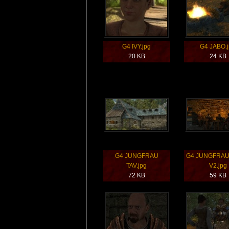
G4 IVY.jpg
G4 JABO.
20 KB
24 KB
G4 JUNGFRAU
G4 JUNGFRAU
TAV.jpg
V2.jpg
72 KB
59 KB