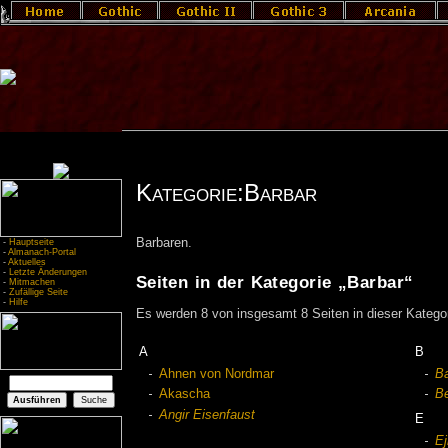
Kategorie:Barbar
Barbaren.
-
Hauptseite
-
Almanach-Portal
-
Aktuelles
-
Letzte Änderungen
Seiten in der Kategorie „Barbar“
-
Mitmachen
-
Zufällige Seite
-
Hilfe
Es werden 8 von insgesamt 8 Seiten in dieser Kategor
A
B
Ahnen von Nordmar
Ba
Akascha
B
Angir Eisenfaust
E
Ej