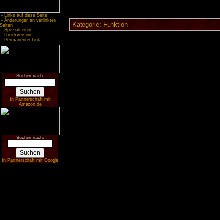
-
Links auf diese Seite
-
Änderungen an verlinkten
Kategorie
:
Funktion
Seiten
-
Spezialseiten
-
Druckversion
-
Permanenter Link
Suchen nach:
In Partnerschaft mit
Amazon.de
Suchen nach:
In Partnerschaft mit Google