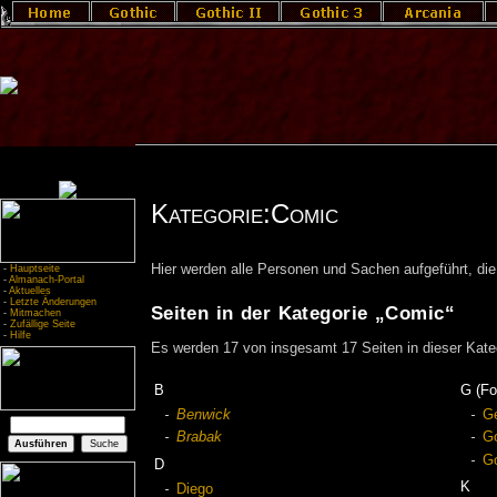
Kategorie:Comic
Hier werden alle Personen und Sachen aufgeführt, d
-
Hauptseite
-
Almanach-Portal
-
Aktuelles
-
Letzte Änderungen
Seiten in der Kategorie „Comic“
-
Mitmachen
-
Zufällige Seite
-
Hilfe
Es werden 17 von insgesamt 17 Seiten in dieser Kate
B
G (Fo
Benwick
Ge
Brabak
G
G
D
K
Diego