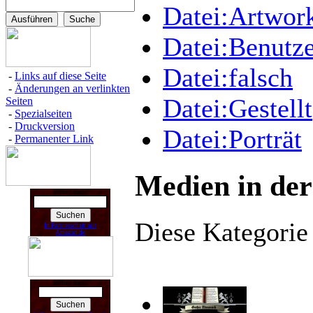
Datei:Artwor
Datei:Benutz
Datei:falsch
-
Links auf diese Seite
-
Änderungen an verlinkten
Datei:Gestellt
Seiten
-
Spezialseiten
-
Druckversion
Datei:Porträt
-
Permanenter Link
Medien in der
Suchen nach:
Diese Kategorie 
In Partnerschaft mit
Amazon.de
Suchen nach: