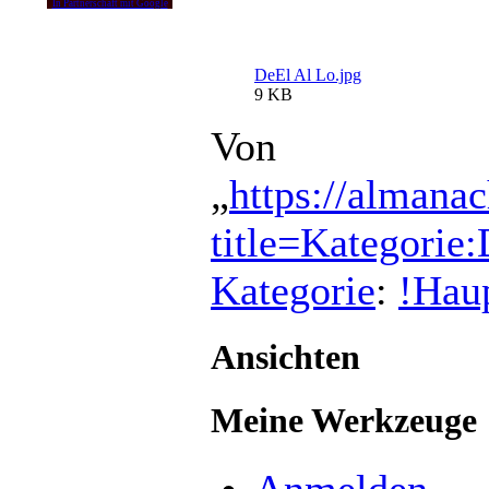
In Partnerschaft mit Google
DeEl Al Lo.jpg
9 KB
Von
„
https://almana
title=Kategorie
Kategorie
:
!Haup
Ansichten
Meine Werkzeuge