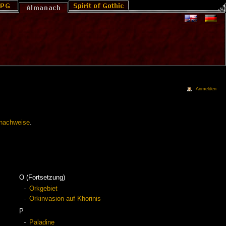
Anmelden
lnachweise
.
O (Fortsetzung)
Orkgebiet
Orkinvasion auf Khorinis
P
Paladine