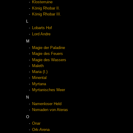
Klosterruine
König Rhobar II.
König Rhobar III.
L
Lobarts Hof
Lord Andre
M
Magie der Paladine
Magie des Feuers
Magie des Wassers
Maleth
Maria (I.)
Minental
Myrtana
Myrtanisches Meer
N
Namenloser Held
Nomaden von Ateras
O
Onar
Ork-Arena