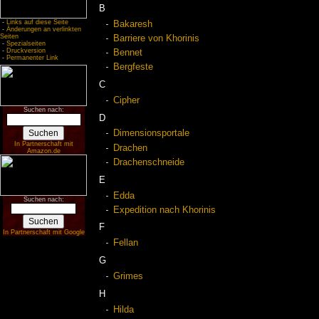
B
-
Links auf diese Seite
Bakaresh
-
Änderungen an verlinkten
Seiten
Barriere von Khorinis
-
Spezialseiten
-
Druckversion
Bennet
-
Permanenter Link
Bergfeste
C
Cipher
Suchen nach:
D
Dimensionsportale
In Partnerschaft mit
Drachen
Amazon.de
Drachenschneide
E
Edda
Suchen nach:
Expedition nach Khorinis
F
In Partnerschaft mit Google
Fellan
G
Grimes
H
Hilda