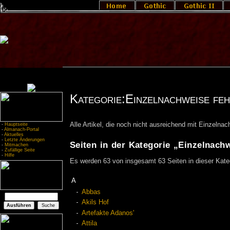
Kategorie:Einzelnachweise feh
Alle Artikel, die noch nicht ausreichend mit Einzelna
-
Hauptseite
-
Almanach-Portal
-
Aktuelles
-
Letzte Änderungen
Seiten in der Kategorie „Einzelnach
-
Mitmachen
-
Zufällige Seite
-
Hilfe
Es werden 63 von insgesamt 63 Seiten in dieser Kate
A
Abbas
Akils Hof
Artefakte Adanos'
Attila