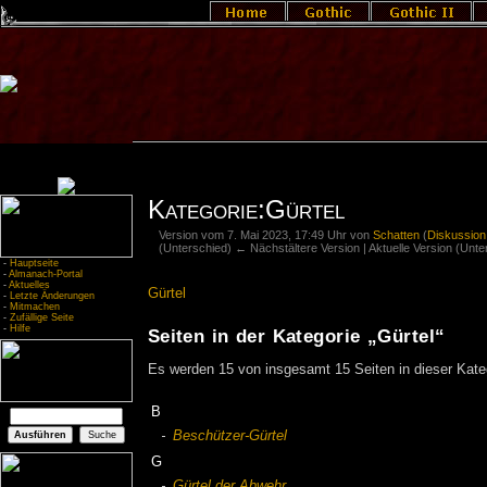
Kategorie:Gürtel
Version vom 7. Mai 2023, 17:49 Uhr von
Schatten
(
Diskussion
(Unterschied) ← Nächstältere Version | Aktuelle Version (Unt
-
Hauptseite
-
Almanach-Portal
-
Aktuelles
Gürtel
-
Letzte Änderungen
-
Mitmachen
-
Zufällige Seite
-
Hilfe
Seiten in der Kategorie „Gürtel“
Es werden 15 von insgesamt 15 Seiten in dieser Kate
B
Beschützer-Gürtel
G
Gürtel der Abwehr