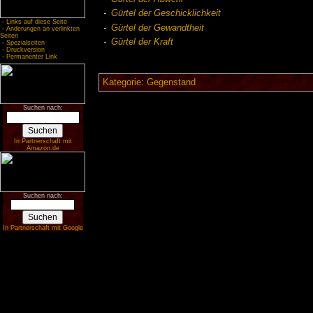
Gürtel der Geschicklichkeit
-
Links auf diese Seite
Gürtel der Gewandtheit
-
Änderungen an verlinkten
Seiten
Gürtel der Kraft
-
Spezialseiten
-
Druckversion
-
Permanenter Link
Kategorie
:
Gegenstand
Suchen nach:
In Partnerschaft mit
Amazon.de
Suchen nach:
In Partnerschaft mit Google