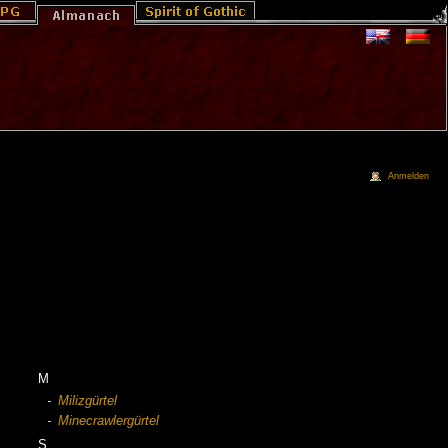
Anmelden
M
Milizgürtel
Minecrawlergürtel
S