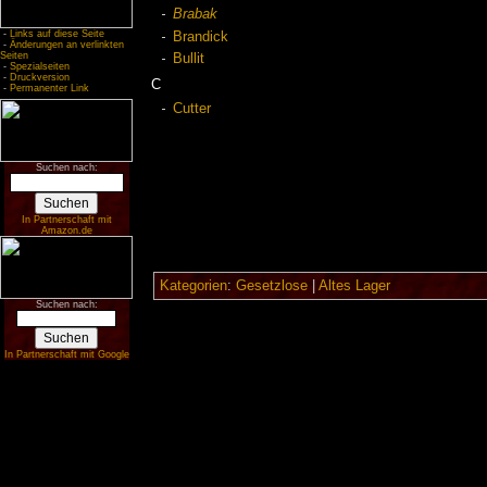
Brabak
-
Links auf diese Seite
Brandick
-
Änderungen an verlinkten
Seiten
Bullit
-
Spezialseiten
-
Druckversion
C
-
Permanenter Link
Cutter
Suchen nach:
In Partnerschaft mit
Amazon.de
Kategorien
:
Gesetzlose
|
Altes Lager
Suchen nach:
In Partnerschaft mit Google