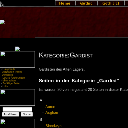
Kategorie:Gardist
Gardisten des Alten Lagers.
-
Hauptseite
-
Almanach-Portal
-
Aktuelles
-
Letzte Änderungen
Seiten in der Kategorie „Gardist“
-
Mitmachen
-
Zufällige Seite
-
Hilfe
Es werden 20 von insgesamt 20 Seiten in dieser Kate
A
Aaron
Asghan
B
Bloodwyn