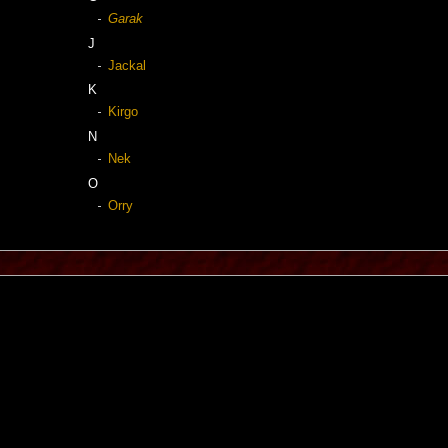
Garak
J
Jackal
K
Kirgo
N
Nek
O
Orry