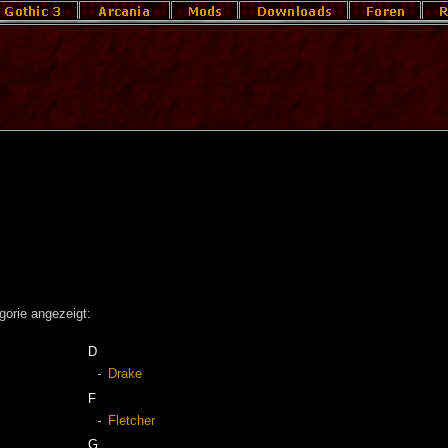
gorie angezeigt:
D
Drake
F
Fletcher
G