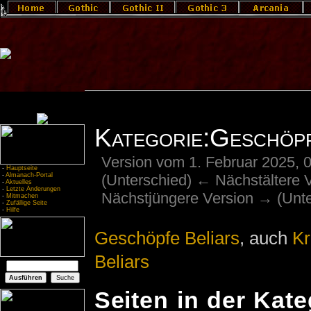
Kategorie:Geschöpf
Version vom 1. Februar 2025, 
-
Hauptseite
(Unterschied) ← Nächstältere Ve
-
Almanach-Portal
-
Aktuelles
-
Letzte Änderungen
Nächstjüngere Version → (Unte
-
Mitmachen
-
Zufällige Seite
-
Hilfe
Geschöpfe Beliars
, auch
Kr
Beliars
Seiten in der Kat