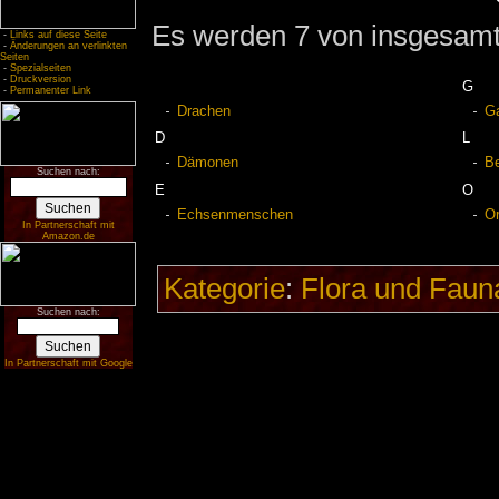
Es werden 7 von insgesamt 
-
Links auf diese Seite
-
Änderungen an verlinkten
Seiten
-
Spezialseiten
-
Druckversion
G
-
Permanenter Link
Drachen
G
D
L
Dämonen
Be
Suchen nach:
E
O
Echsenmenschen
O
In Partnerschaft mit
Amazon.de
Kategorie
:
Flora und Faun
Suchen nach:
In Partnerschaft mit Google