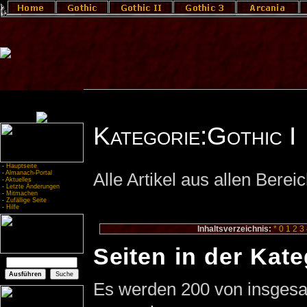
Kategorie:Gothic I
-
Hauptseite
-
Almanach-Portal
Alle Artikel aus allen Berei
-
Aktuelles
-
Letzte Änderungen
-
Mitmachen
-
Zufällige Seite
-
Hilfe
Inhaltsverzeichnis:
*
0
1
2
3
Seiten in der Kate
Es werden 200 von insgesam