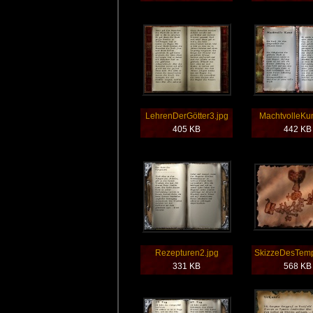
LehrenDerGötter3.jpg
MachtvolleKun
405 KB
442 KB
Rezepturen2.jpg
SkizzeDesTemp
331 KB
568 KB