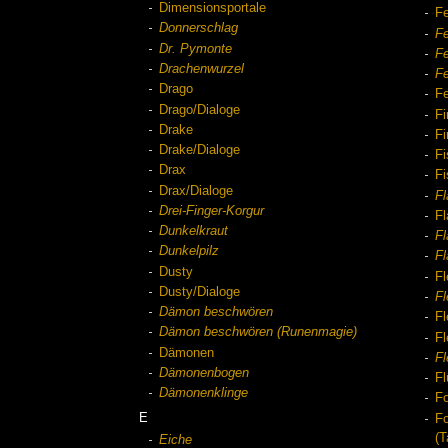
Dimensionsportale
Fe
Donnerschlag
Fe
Dr. Pymonte
Fe
Drachenwurzel
Fe
Drago
F
Drago/Dialoge
Fi
Drake
Fi
Drake/Dialoge
Fi
Drax
Fi
Drax/Dialoge
F
Drei-Finger-Korgur
F
Dunkelkraut
F
Dunkelpilz
F
Dusty
F
Dusty/Dialoge
F
Dämon beschwören
Fl
Dämon beschwören (Runenmagie)
Fl
Dämonen
Fl
Dämonenbogen
Fl
Dämonenklinge
Fo
E
Fo
(T
Eiche