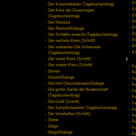
Es
Der Krautverkäufer (Tagebucheintrag)
Es
Der Kreis der Feuermagier
Ex
(Tagebucheintrag)
Ex
Der Reislord
Ex
Der Reislord/Dialoge
Ex
Der Schläfer erwacht (Tagebucheintrag)
Ex
Der sechste Kreis (Schrift)
Ex
Der verbannte Ork-Schamane
Ex
(Tagebucheintrag)
Der vierte Kreis (Schrift)
F
Der zweite Kreis (Schrift)
Fa
Dexter
F
Dexter/Dialoge
Fe
Die fünf Orkschamanen/Dialoge
Fe
Die große Sache der Bruderschaft
Fe
(Tagebucheintrag)
Fe
Die Gruft (Schrift)
Fe
Die Sumpfkrauternte (Tagebucheintrag)
F
Die Verurteilten (Schrift)
F
Diebe
Fe
Diego
Fe
Diego/Dialoge
Fe