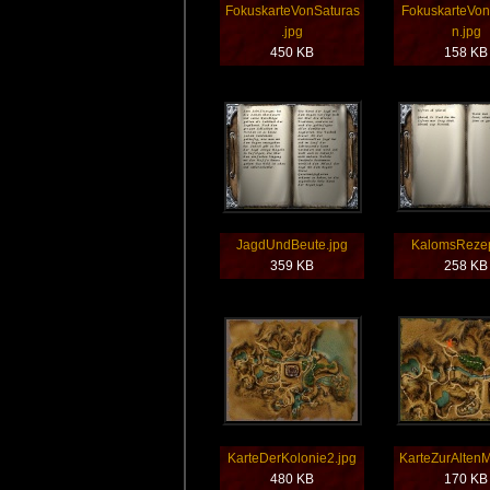
FokuskarteVonSaturas
FokuskarteVon
.jpg
n.jpg
450 KB
158 KB
JagdUndBeute.jpg
KalomsRezep
359 KB
258 KB
KarteDerKolonie2.jpg
KarteZurAltenM
480 KB
170 KB