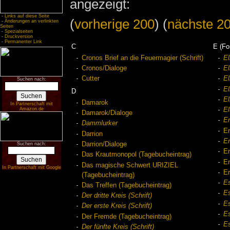
angezeigt:
-
Links auf diese Seite
(
vorherige 200
) (
nächste 2
-
Änderungen an verlinkten
Seiten
-
Spezialseiten
-
Druckversion
-
Permanenter Link
C
E (Fo
Cronos Brief an die Feuermagier (Schrift)
El
Cronos/Dialoge
El
Cutter
El
Suchen nach:
El
D
El
Damarok
In Partnerschaft mit
Amazon.de
El
Damarok/Dialoge
En
Dammlurker
Er
Darrion
Er
Darrion/Dialoge
Suchen nach:
E
Das Krautmonopol (Tagebucheintrag)
E
Das magische Schwert URIZIEL
In Partnerschaft mit Google
Er
(Tagebucheintrag)
Es
Das Treffen (Tagebucheintrag)
Es
Der dritte Kreis (Schrift)
Es
Der erste Kreis (Schrift)
E
Der Fremde (Tagebucheintrag)
E
Der fünfte Kreis (Schrift)