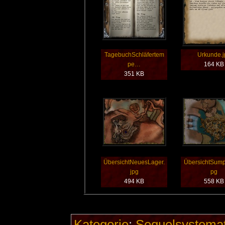
TagebuchSchläfertem
Urkunde.j
pe…
164 KB
351 KB
ÜbersichtNeuesLager.
ÜbersichtSumpf
jpg
pg
494 KB
558 KB
Kategorie
:
Sequelsystemat