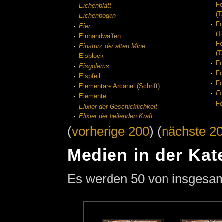
Fo
Eichenblatt
(T
Eichenbogen
Fo
Eier
(T
Einhandwaffen
F
Einsturz der alten Mine
(T
Eisblock
Fo
Eisgolems
Fo
Eispfeil
Fo
Elementare Arcanei (Schrift)
F
Elemente
Fo
Elixier der Geschicklichkeit
Elixier der heilenden Kraft
(
vorherige 200
) (
nächste 2
Medien in der Kat
Es werden 50 von insgesamt