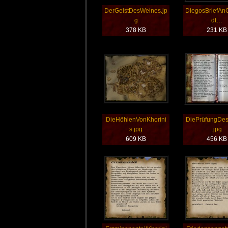
DerGeistDesWeines.jp
DiegosBriefAn
g
dt…
378 KB
231 KB
DieHöhlenVonKhorini
DiePrüfungDe
s.jpg
.jpg
609 KB
456 KB