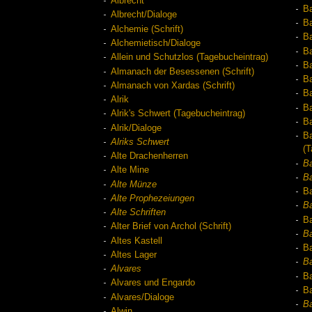
Albrecht
Ba
Albrecht/Dialoge
Ba
Alchemie (Schrift)
Ba
Alchemietisch/Dialoge
Ba
Allein und Schutzlos (Tagebucheintrag)
Ba
Almanach der Besessenen (Schrift)
Ba
Almanach von Xardas (Schrift)
Ba
Alrik
Ba
Alrik's Schwert (Tagebucheintrag)
Ba
Alrik/Dialoge
Ba
Alriks Schwert
(T
Alte Drachenherren
Ba
Alte Mine
B
Alte Münze
Ba
Alte Prophezeiungen
Ba
Alte Schriften
Ba
Alter Brief von Archol (Schrift)
Ba
Altes Kastell
Ba
Altes Lager
Ba
Alvares
Ba
Alvares und Engardo
Ba
Alvares/Dialoge
Ba
Alwin