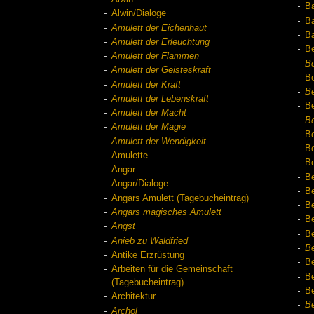
Ba
Alwin/Dialoge
Ba
Amulett der Eichenhaut
Ba
Amulett der Erleuchtung
B
Amulett der Flammen
Be
Amulett der Geisteskraft
Be
Amulett der Kraft
Be
Amulett der Lebenskraft
Be
Amulett der Macht
Be
Amulett der Magie
B
Amulett der Wendigkeit
Be
Amulette
B
Angar
B
Angar/Dialoge
Be
Angars Amulett (Tagebucheintrag)
Be
Angars magisches Amulett
Be
Angst
Be
Anieb zu Waldfried
Be
Antike Erzrüstung
Be
Arbeiten für die Gemeinschaft
Be
(Tagebucheintrag)
Be
Architektur
Be
Archol