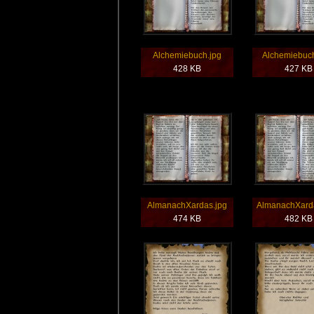
Alchemiebuch.jpg
Alchemiebuch
428 KB
427 KB
AlmanachXardas.jpg
AlmanachXard
474 KB
482 KB