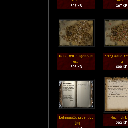
en2…
en3…
357 KB
367 KB
KarteDerHeiligenSchr
KriegskarteDer
ei…
g
606 KB
600 KB
LehmarsSchuldenbuc
NachrichtD
h.jpg
203 KB