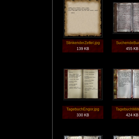
StinkenderZettel.jpg
SuchendeBuc
139 KB
455 KB
TagebuchEngor.jpg
TagebuchMilt
330 KB
424 KB