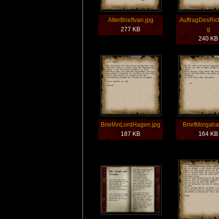
AlterBriefIvan.jpg
AuftragDesRich
277 KB
g
240 KB
BriefAnLordHagen.jpg
BriefMorgaha
187 KB
164 KB