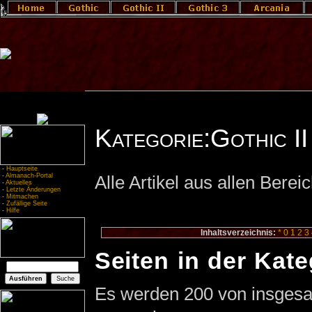
Kategorie:Gothic II
-
Hauptseite
-
Almanach-Portal
Alle Artikel aus allen Bereic
-
Aktuelles
-
Letzte Änderungen
-
Mitmachen
-
Zufällige Seite
-
Hilfe
Inhaltsverzeichnis:
*
0
1
2
3
Seiten in der Kate
Es werden 200 von insgesam