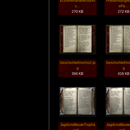
ErzminenanteilKhorini
Friedensange
s…
ePa…
270 KB
272 KB
GeschichteKhornis2.jp
GeschichteKhor
g
g
394 KB
416 KB
JagdUndBeuteTrophä
JagdUndBeute