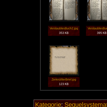
VerstaubtesBuch2.jpg
VerstaubtesBu
353 KB
395 KB
ZerknüllterBrief.jpg
123 KB
Kategorie
:
Sequelsystemat