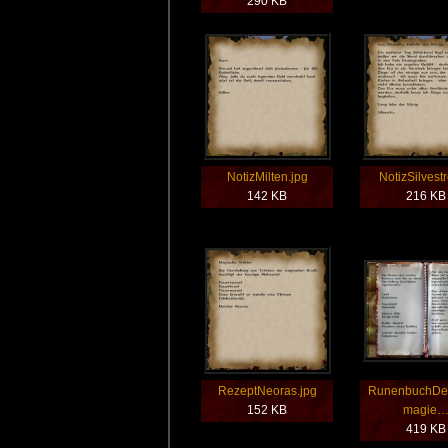
290 KB
NotizMilten.jpg
NotizSilvestr
142 KB
216 KB
RezeptNeoras.jpg
RunenbuchDe
152 KB
magie
419 KB