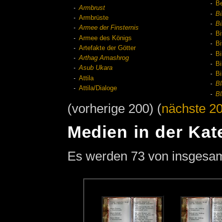
Be
Armbrust
Bi
Armbrüste
Bi
Armee der Finsternis
Bi
Armee des Königs
Bi
Artefakte der Götter
Bi
Arthag Amashrog
Bi
Asub Ukara
Bi
Attila
Bl
Attila/Dialoge
Bl
(vorherige 200) (
nächste 2
Medien in der Kate
Es werden 73 von insgesamt