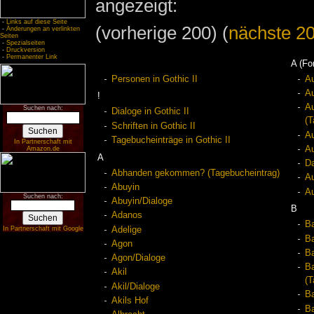
angezeigt:
-
Links auf diese Seite
(vorherige 200) (
nächste 2
-
Änderungen an verlinkten
Seiten
-
Spezialseiten
-
Druckversion
-
Permanenter Link
A (Fo
Personen in Gothic II
Au
Au
!
Au
Suchen nach:
Dialoge in Gothic II
(T
Schriften in Gothic II
Au
Tagebucheinträge in Gothic II
In Partnerschaft mit
Au
Amazon.de
A
Da
Abhanden gekommen? (Tagebucheintrag)
Au
Abuyin
Au
Suchen nach:
Abuyin/Dialoge
B
Adanos
B
Adelige
In Partnerschaft mit Google
Ba
Agon
B
Agon/Dialoge
Ba
Akil
(T
Akil/Dialoge
Ba
Akils Hof
Ba