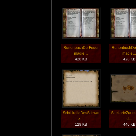
RunenbuchDerFeuer
RunenbuchDe
magie…
magie
428 KB
428 KB
SchriftrolleDesSchwar
SeekarteZurIns
z…
d…
129 KB
446 KB