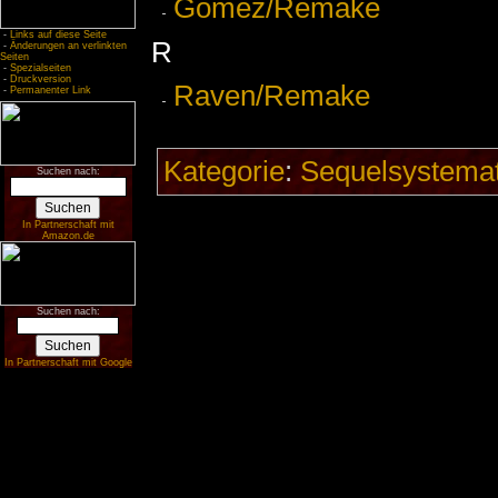
Gomez/Remake
-
Links auf diese Seite
R
-
Änderungen an verlinkten
Seiten
-
Spezialseiten
-
Druckversion
Raven/Remake
-
Permanenter Link
Kategorie
:
Sequelsystemat
Suchen nach:
In Partnerschaft mit
Amazon.de
Suchen nach:
In Partnerschaft mit Google