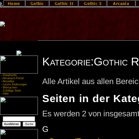
Kategorie:Gothic 
-
Hauptseite
-
Almanach-Portal
Alle Artikel aus allen Ber
-
Aktuelles
-
Letzte Änderungen
-
Mitmachen
-
Zufällige Seite
-
Hilfe
Seiten in der Kat
Es werden 2 von insgesamt 
G