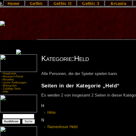
Kategorie:Held
Alle Personen, die der Spieler spielen kann.
-
Hauptseite
-
Almanach-Portal
-
Aktuelles
-
Letzte Änderungen
Seiten in der Kategorie „Held“
-
Mitmachen
-
Zufällige Seite
-
Hilfe
Es werden 2 von insgesamt 2 Seiten in dieser Kategor
H
Hirte
N
Namenloser Held