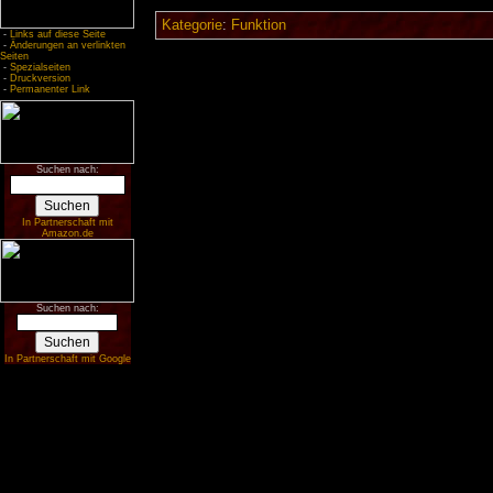
Kategorie
:
Funktion
-
Links auf diese Seite
-
Änderungen an verlinkten
Seiten
-
Spezialseiten
-
Druckversion
-
Permanenter Link
Suchen nach:
In Partnerschaft mit
Amazon.de
Suchen nach:
In Partnerschaft mit Google