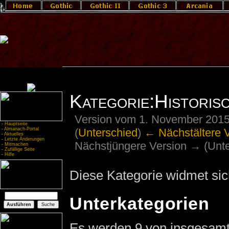
Kategorie:Historis
Version vom 1. November 2015
-
Hauptseite
(
Unterschied
)
← Nächstältere 
-
Almanach-Portal
-
Aktuelles
-
Letzte Änderungen
Nächstjüngere Version → (Unte
-
Mitmachen
-
Zufällige Seite
-
Hilfe
Diese Kategorie widmet si
Unterkategorien
Es werden 9 von insgesamt 