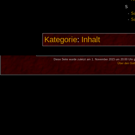
S
Sc
Sc
Kategorie
:
Inhalt
Diese Seite wurde zuletzt am 1. November 2015 um 20:00 Uhr g
Über den Got