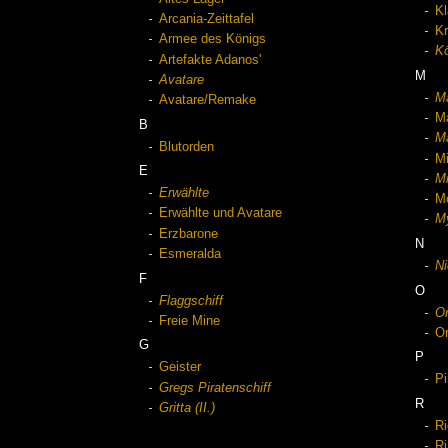
Kl
Arcania-Zeittafel
Kr
Armee des Königs
Kö
Artefakte Adanos'
M
Avatare
M
Avatare/Remake
M
B
Ma
Blutorden
Mi
E
Mi
Erwählte
M
Erwählte und Avatare
My
Erzbarone
N
Esmeralda
Ni
F
O
Flaggschiff
Or
Freie Mine
Or
G
P
Geister
Pi
Gregs Piratenschiff
R
Gritta (II.)
Ri
R