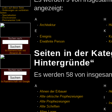
angezeigt:
-
Links auf diese Seite
-
Änderungen an verlinkten
Seiten
-
Spezialseiten
-
Druckversion
A
H
-
Permanenter Link
Architektur
Hi
E
K
Ereignis
K
Suchen nach:
Erwähnte Person
Kr
Seiten in der Kate
In Partnerschaft mit
Amazon.de
Hintergründe“
Suchen nach:
Es werden 58 von insgesamt
In Partnerschaft mit Google
A
H
Ahnen der Erbauer
He
Alte orkische Prophezeiungen
I
Alte Prophezeiungen
In
Alte Schriften
K
Altes Lager