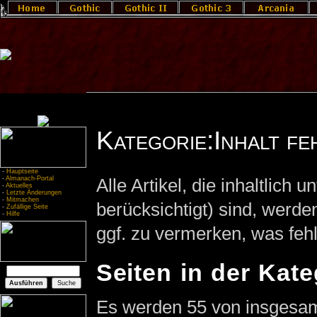
Kategorie:Inhalt fe
-
Hauptseite
-
Almanach-Portal
Alle Artikel, die inhaltlich 
-
Aktuelles
-
Letzte Änderungen
-
Mitmachen
berücksichtigt) sind, werden
-
Zufällige Seite
-
Hilfe
ggf. zu vermerken, was fehl
Seiten in der Kateg
Es werden 55 von insgesamt