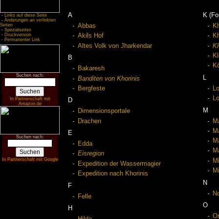
A
K (Fo
-
Links auf diese Seite
-
Änderungen an verlinkten
Seiten
Abbas
Kh
-
Spezialseiten
-
Druckversion
Akils Hof
Kh
-
Permanenter Link
Altes Volk von Jharkendar
Kl
Kl
B
Kö
Bakaresh
Suchen nach:
L
Banditen von Khorinis
Bergfeste
Lo
Lo
In Partnerschaft mit
D
Amazon.de
M
Dimensionsportale
Drachen
Ma
Ma
E
Suchen nach:
Ma
Edda
Ma
Eisregion
In Partnerschaft mit Google
Mi
Expedition der Wassermagier
Mi
Expedition nach Khorinis
N
F
N
Felle
O
H
O