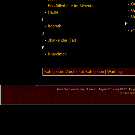
Hilda
Or
Holzfällerhütte im Minental
Or
Häute
Or
I
P
Irdorath
Pi
J
Jharkendar (Tal)
K
Khardimon
Kategorien
:
Versteckte Kategorien
|
Wartung
Diese Seite wurde zuletzt am 21. August 2019 um 18:47 Uhr g
Über den Got