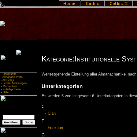
Kategorie:Institutionelle Syst
Weitestgehende Einteilung aller Almanachartikel nach
-
Hauptseite
-
Almanach-Portal
-
Aktuelles
-
Letzte Änderungen
Unterkategorien
-
Mitmachen
-
Zufällige Seite
-
Hilfe
Es werden 6 von insgesamt 6 Unterkategorien in diese
C
Clan
F
Funktion
G