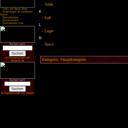
Gilde
-
Links auf diese Seite
K
-
Änderungen an verlinkten
Seiten
Kult
-
Spezialseiten
-
Druckversion
-
Permanenter Link
L
Lager
R
Reich
Suchen nach:
In Partnerschaft mit
Kategorie
:
!Hauptkategorie
Amazon.de
Suchen nach:
In Partnerschaft mit Google