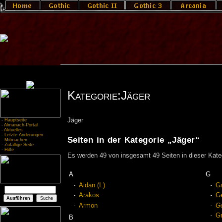
Kategorie:Jäger
Jäger
-
Hauptseite
-
Almanach-Portal
-
Aktuelles
-
Letzte Änderungen
Seiten in der Kategorie „Jäger“
-
Mitmachen
-
Zufällige Seite
-
Hilfe
Es werden 49 von insgesamt 49 Seiten in dieser Kate
A
G
Aidan (I.)
G
Arakos
G
Armon
Go
Gr
B