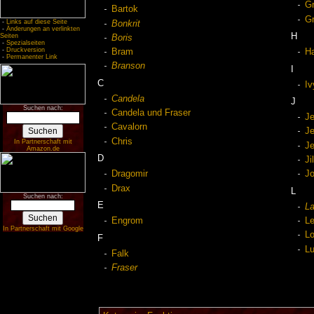
Gr
Bartok
Gr
-
Links auf diese Seite
Bonkrit
-
Änderungen an verlinkten
H
Seiten
Boris
-
Spezialseiten
-
Druckversion
Bram
H
-
Permanenter Link
Branson
I
C
Iv
Candela
J
Suchen nach:
Candela und Fraser
J
Cavalorn
J
Chris
In Partnerschaft mit
Je
Amazon.de
D
Ji
Dragomir
Jo
Drax
L
Suchen nach:
E
La
Engrom
Le
In Partnerschaft mit Google
L
F
L
Falk
Fraser