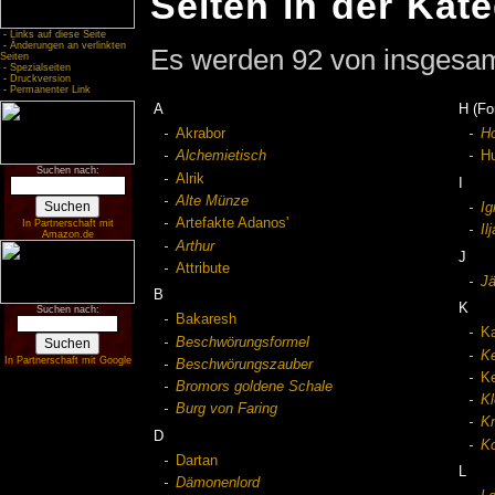
Seiten in der Kat
-
Links auf diese Seite
-
Änderungen an verlinkten
Es werden 92 von insgesamt
Seiten
-
Spezialseiten
-
Druckversion
-
Permanenter Link
A
H (Fo
Akrabor
Ho
Alchemietisch
Hu
Suchen nach:
Alrik
I
Alte Münze
Ig
Artefakte Adanos'
In Partnerschaft mit
Il
Amazon.de
Arthur
J
Attribute
Jä
B
K
Suchen nach:
Bakaresh
K
Beschwörungsformel
Ke
In Partnerschaft mit Google
Beschwörungszauber
K
Bromors goldene Schale
Kl
Burg von Faring
K
D
Ko
Dartan
L
Dämonenlord