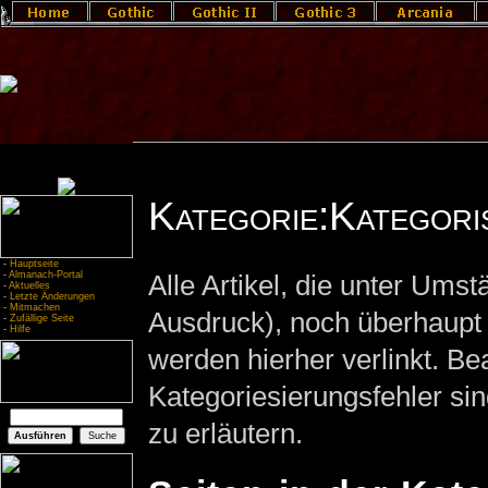
Kategorie:Kategori
-
Hauptseite
-
Almanach-Portal
Alle Artikel, die unter Ums
-
Aktuelles
-
Letzte Änderungen
-
Mitmachen
Ausdruck), noch überhaupt n
-
Zufällige Seite
-
Hilfe
werden hierher verlinkt. Be
Kategoriesierungsfehler sin
zu erläutern.