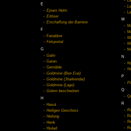
La
E
La
Ejnars Helm
L
Erlöser
M
Erschaffung der Barriere
Ma
F
Me
Fanatiker
M
Felsportal
M
G
M
Galin
N
Garan
N
Gemälde
No
Goldmine (Ben Erai)
P
Goldmine (Jharkendar)
Pi
Goldmine (Lago)
Q
Golem beschwören
Qu
H
R
Hasul
R
Heiliges Geschoss
Ra
Heilung
Re
Henk
Ru
Hiulad