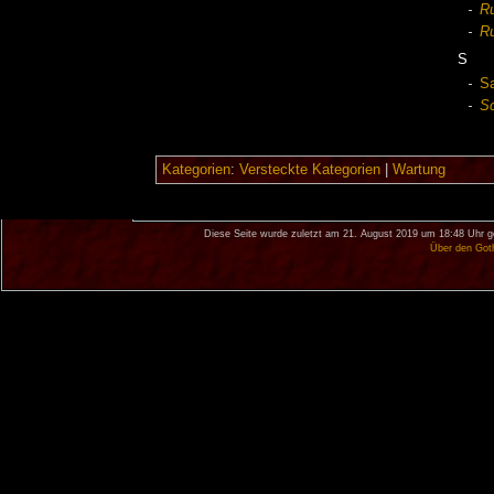
Ru
Ru
S
S
Sc
Kategorien
:
Versteckte Kategorien
|
Wartung
Diese Seite wurde zuletzt am 21. August 2019 um 18:48 Uhr g
Über den Got