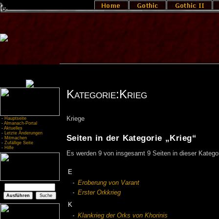
Kategorie:Krieg
Kriege
-
Hauptseite
-
Almanach-Portal
-
Aktuelles
-
Letzte Änderungen
Seiten in der Kategorie „Krieg“
-
Mitmachen
-
Zufällige Seite
-
Hilfe
Es werden 9 von insgesamt 9 Seiten in dieser Kategor
E
Eroberung von Varant
Erster Orkkrieg
K
Klankrieg der Orks von Khorinis