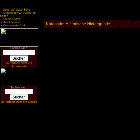
-
Links auf diese Seite
-
Änderungen an verlinkten
Seiten
-
Spezialseiten
-
Druckversion
Kategorie
:
Historische Hintergründe
-
Permanenter Link
Suchen nach:
In Partnerschaft mit
Amazon.de
Suchen nach:
In Partnerschaft mit Google