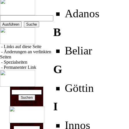
Adanos
B
-
Links auf diese Seite
Beliar
-
Änderungen an verlinkten
Seiten
-
Spezialseiten
G
-
Permanenter Link
Göttin
Suchen nach:
I
In Partnerschaft mit
Amazon.de
Innos
Suchen nach: