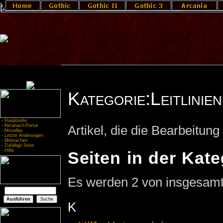
Kategorie:Leitlinien
-
Hauptseite
-
Almanach-Portal
Artikel, die die Bearbeitun
-
Aktuelles
-
Letzte Änderungen
-
Mitmachen
-
Zufällige Seite
-
Hilfe
Seiten in der Kate
Es werden 2 von insgesamt 
K