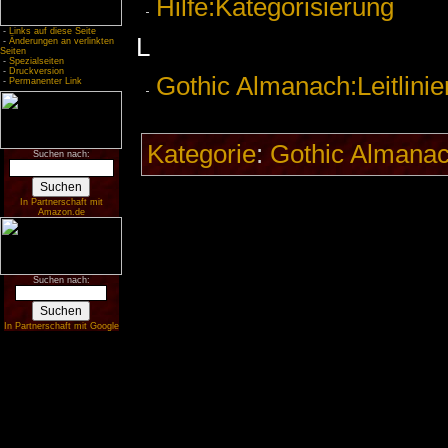
Hilfe:Kategorisierung
-
Links auf diese Seite
L
-
Änderungen an verlinkten
Seiten
-
Spezialseiten
-
Druckversion
Gothic Almanach:Leitlinie
-
Permanenter Link
Kategorie
:
Gothic Almanac
Suchen nach:
In Partnerschaft mit
Amazon.de
Suchen nach:
In Partnerschaft mit Google