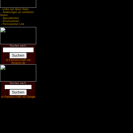
-
Links auf diese Seite
-
Änderungen an verlinkten
Seiten
-
Spezialseiten
-
Druckversion
-
Permanenter Link
Suchen nach:
In Partnerschaft mit
Amazon.de
Suchen nach:
In Partnerschaft mit Google