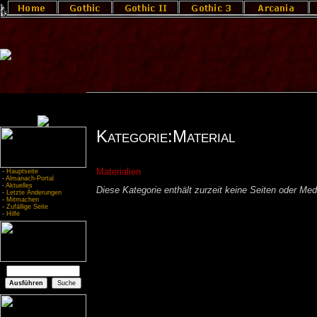
Kategorie:Material
Materialien
-
Hauptseite
-
Almanach-Portal
-
Aktuelles
Diese Kategorie enthält zurzeit keine Seiten oder Med
-
Letzte Änderungen
-
Mitmachen
-
Zufällige Seite
-
Hilfe