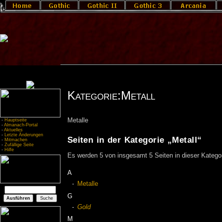
Kategorie:Metall
Metalle
-
Hauptseite
-
Almanach-Portal
-
Aktuelles
-
Letzte Änderungen
Seiten in der Kategorie „Metall“
-
Mitmachen
-
Zufällige Seite
-
Hilfe
Es werden 5 von insgesamt 5 Seiten in dieser Kategor
A
Metalle
G
Gold
M