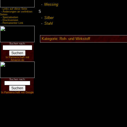
Messing
-
Links auf diese Seite
S
-
Änderungen an verlinkten
Seiten
Silber
-
Spezialseiten
-
Druckversion
-
Permanenter Link
Stahl
Kategorie
:
Roh- und Wirkstoff
Suchen nach:
In Partnerschaft mit
Amazon.de
Suchen nach:
In Partnerschaft mit Google