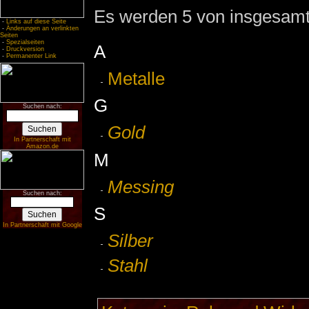
Es werden 5 von insgesamt 
-
Links auf diese Seite
-
Änderungen an verlinkten
Seiten
-
Spezialseiten
A
-
Druckversion
-
Permanenter Link
Metalle
G
Suchen nach:
Gold
In Partnerschaft mit
Amazon.de
M
Messing
Suchen nach:
S
In Partnerschaft mit Google
Silber
Stahl