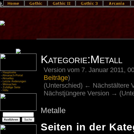
Kategorie:Metall
Version vom 7. Januar 2011, 0
-
Hauptseite
Beiträge
)
-
Almanach-Portal
-
Aktuelles
-
Letzte Änderungen
(Unterschied) ← Nächstältere Ve
-
Mitmachen
-
Zufällige Seite
-
Hilfe
Nächstjüngere Version → (Unte
Metalle
Seiten in der Kate