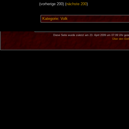
(vorherige 200) (
nächste 200
)
Kategorie
:
Volk
Diese Seite wurde zuletzt am 23. April 2009 um 07:09 Uhr geä
Über den Got