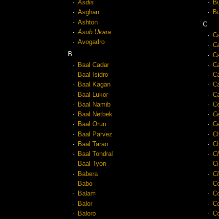
Asdis
B
Asghan
B
Ashton
C
Asub Ukara
C
Avogadro
C
B
Ca
Baal Cadar
Ca
Baal Isidro
Ca
Baal Kagan
Ca
Baal Lukor
C
Baal Namib
Ce
Baal Netbek
Ce
Baal Orun
C
Baal Parvez
Ch
Baal Taran
Ch
Baal Tondral
Ch
Baal Tyon
Ci
Babera
Cl
Babo
C
Balam
Co
Balor
C
Baloro
Co