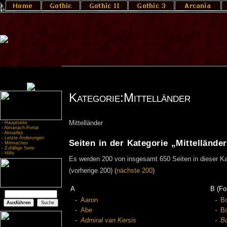
Kategorie:Mittelländer
Mittelländer
-
Hauptseite
-
Almanach-Portal
-
Aktuelles
-
Letzte Änderungen
Seiten in der Kategorie „Mittellände
-
Mitmachen
-
Zufällige Seite
-
Hilfe
Es werden 200 von insgesamt 650 Seiten in dieser Ka
(vorherige 200) (
nächste 200
)
A
B (Fo
Aaron
B
Abe
B
Admiral van Kersis
B