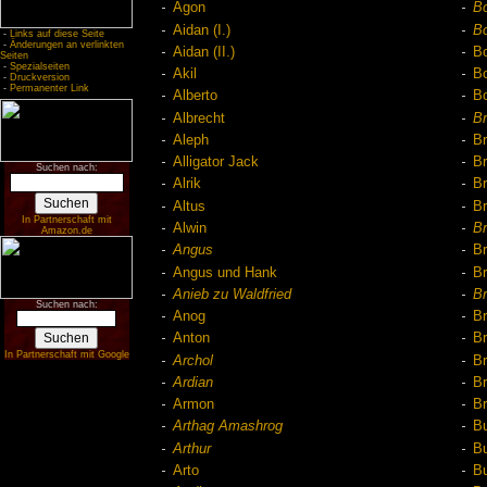
Agon
Bo
Aidan (I.)
Bo
-
Links auf diese Seite
-
Änderungen an verlinkten
Aidan (II.)
B
Seiten
-
Spezialseiten
Akil
B
-
Druckversion
-
Permanenter Link
Alberto
B
Albrecht
B
Aleph
Br
Alligator Jack
B
Suchen nach:
Alrik
B
Altus
B
In Partnerschaft mit
Alwin
B
Amazon.de
Angus
Br
Angus und Hank
B
Anieb zu Waldfried
B
Suchen nach:
Anog
Br
Anton
B
In Partnerschaft mit Google
Archol
B
Ardian
Br
Armon
Br
Arthag Amashrog
Bu
Arthur
Bu
Arto
Bu