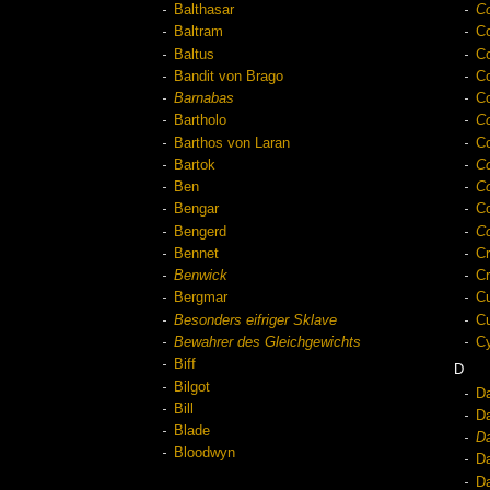
Balthasar
C
Baltram
C
Baltus
C
Bandit von Brago
C
Barnabas
C
Bartholo
Co
Barthos von Laran
Co
Bartok
Co
Ben
Co
Bengar
Co
Bengerd
Co
Bennet
C
Benwick
C
Bergmar
Cu
Besonders eifriger Sklave
Cu
Bewahrer des Gleichgewichts
C
Biff
D
Bilgot
D
Bill
D
Blade
D
Bloodwyn
Da
D