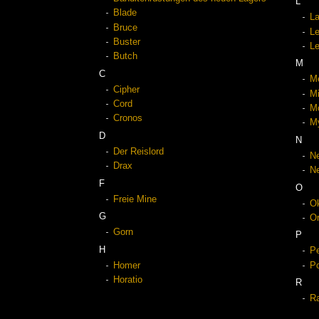
L
Blade
La
Bruce
L
Buster
Le
Butch
M
C
Me
Cipher
Mi
Cord
M
Cronos
My
D
N
Der Reislord
Ne
Drax
N
F
O
Freie Mine
O
G
Or
Gorn
P
H
Pe
Homer
P
Horatio
R
Ra