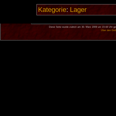
Kategorie
:
Lager
Diese Seite wurde zuletzt am 30. März 2009 um 15:44 Uhr ge
Über den Got