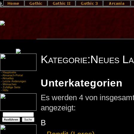
Kategorie:Neues L
-
Hauptseite
-
Almanach-Portal
-
Aktuelles
Unterkategorien
-
Letzte Änderungen
-
Mitmachen
-
Zufällige Seite
-
Hilfe
Es werden 4 von insgesamt 
angezeigt:
B