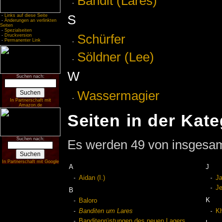
Bandit (Lares)
S
-
Links auf diese Seite
-
Änderungen an verlinkten
Seiten
-
Spezialseiten
Schürfer
-
Druckversion
-
Permanenter Link
Söldner (Lee)
W
Suchen nach:
Wassermagier
In Partnerschaft mit
Amazon.de
Seiten in der Kat
Suchen nach:
Es werden 49 von insgesamt
In Partnerschaft mit Google
A
J
Aidan (I.)
Ja
J
B
K
Baloro
Banditen um Lares
K
Banditenrüstungen des neuen Lagers