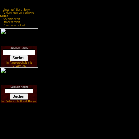
-
Links auf diese Seite
-
Änderungen an verlinkten
Seiten
-
Spezialseiten
-
Druckversion
-
Permanenter Link
Suchen nach:
In Partnerschaft mit
Amazon.de
Suchen nach:
In Partnerschaft mit Google