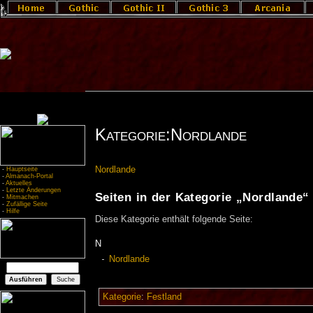
Kategorie:Nordlande
Nordlande
-
Hauptseite
-
Almanach-Portal
-
Aktuelles
-
Letzte Änderungen
Seiten in der Kategorie „Nordlande“
-
Mitmachen
-
Zufällige Seite
-
Hilfe
Diese Kategorie enthält folgende Seite:
N
Nordlande
Kategorie
:
Festland