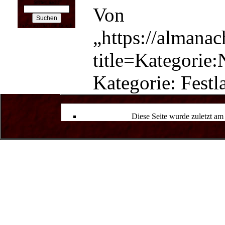
Suchen nach:
Von
In Partnerschaft mit Google
„
https://almana
title=Kategori
Kategorie
:
Festl
Diese Seite wurde zuletzt a