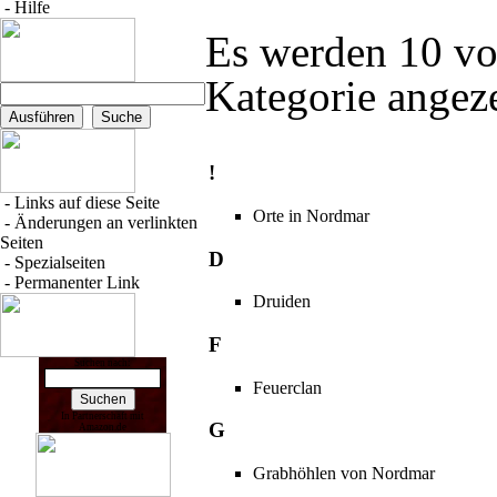
-
Hilfe
Es werden 10 von
Kategorie angeze
!
-
Links auf diese Seite
Orte in Nordmar
-
Änderungen an verlinkten
Seiten
D
-
Spezialseiten
-
Permanenter Link
Druiden
F
Suchen nach:
Feuerclan
In Partnerschaft mit
G
Amazon.de
Grabhöhlen von Nordmar