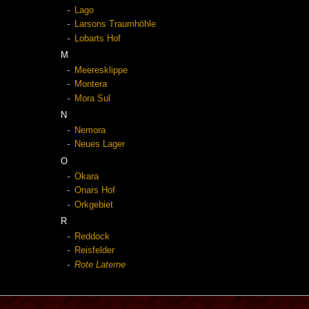
Lago
Larsons Traumhöhle
Lobarts Hof
M
Meeresklippe
Montera
Mora Sul
N
Nemora
Neues Lager
O
Okara
Onars Hof
Orkgebiet
R
Reddock
Reisfelder
Rote Laterne