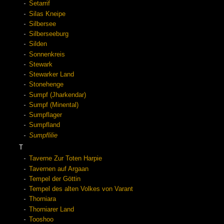
Setarrif
Silas Kneipe
Silbersee
Silberseeburg
Silden
Sonnenkreis
Stewark
Stewarker Land
Stonehenge
Sumpf (Jharkendar)
Sumpf (Minental)
Sumpflager
Sumpfland
Sumpflilie
T
Taverne Zur Toten Harpie
Tavernen auf Argaan
Tempel der Göttin
Tempel des alten Volkes von Varant
Thorniara
Thorniarer Land
Tooshoo