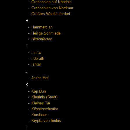
Grabhöhlen auf Khorinis
Grabhöhlen von Nordmar
Größtes Waldläuferdorf
H
Hammerclan
Heilige Schmiede
Hirschfelsen
I
Initria
Irdorath
Ishtar
J
Joshs Hof
K
Kap Dun
Khorinis (Stadt)
Kleines Tal
Klippenschenke
Korshaan
Krypta von Inubis
L