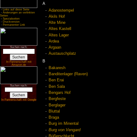
A
-
Links auf diese Seite
Adanostempel
-
Änderungen an verlinkten
Seiten
Akils Hof
-
Spezialseiten
-
Druckversion
Alte Mine
-
Permanenter Link
Altes Kastell
Altes Lager
Ardea
Argaan
Suchen nach:
Austauschplatz
B
In Partnerschaft mit
Amazon.de
Bakaresh
Banditenlager (Raven)
Ben Erai
Suchen nach:
Ben Sala
Bengars Hof
Bergfeste
In Partnerschaft mit Google
Berglager
Bluttal
Braga
Burg im Minental
Burg von Vengard
Büßerschlucht