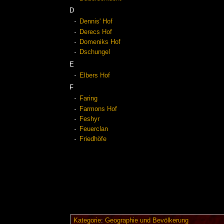
D
Dennis' Hof
Derecs Hof
Domeniks Hof
Dschungel
E
Elbers Hof
F
Faring
Farmons Hof
Feshyr
Feuerclan
Friedhöfe
Kategorie
:
Geographie und Bevölkerung