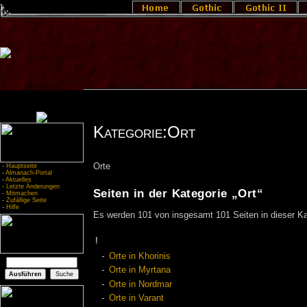
Kategorie:Ort
Orte
-
Hauptseite
-
Almanach-Portal
-
Aktuelles
-
Letzte Änderungen
Seiten in der Kategorie „Ort“
-
Mitmachen
-
Zufällige Seite
-
Hilfe
Es werden 101 von insgesamt 101 Seiten in dieser Ka
!
Orte in Khorinis
Orte in Myrtana
Orte in Nordmar
Orte in Varant