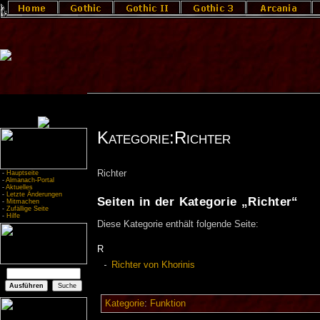
Kategorie:Richter
Richter
-
Hauptseite
-
Almanach-Portal
-
Aktuelles
-
Letzte Änderungen
Seiten in der Kategorie „Richter“
-
Mitmachen
-
Zufällige Seite
-
Hilfe
Diese Kategorie enthält folgende Seite:
R
Richter von Khorinis
Kategorie
:
Funktion