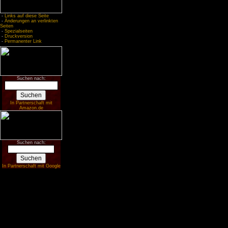
-
Links auf diese Seite
-
Änderungen an verlinkten
Seiten
-
Spezialseiten
-
Druckversion
-
Permanenter Link
Suchen nach:
In Partnerschaft mit
Amazon.de
Suchen nach:
In Partnerschaft mit Google