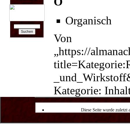
O
In Partnerschaft mit
Amazon.de
Organisch
Suchen nach:
Von
In Partnerschaft mit Google
„
https://almana
title=Kategorie:
_und_Wirkstoff
Kategorie
:
Inhal
Diese Seite wurde zuletzt