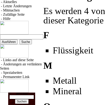
-
Aktuelles
-
Letzte Änderungen
Es werden 4 von
-
Mitmachen
-
Zufällige Seite
dieser Kategorie
-
Hilfe
F
Flüssigkeit
-
Links auf diese Seite
M
-
Änderungen an verlinkten
Seiten
-
Spezialseiten
-
Permanenter Link
Metall
Mineral
Suchen nach: