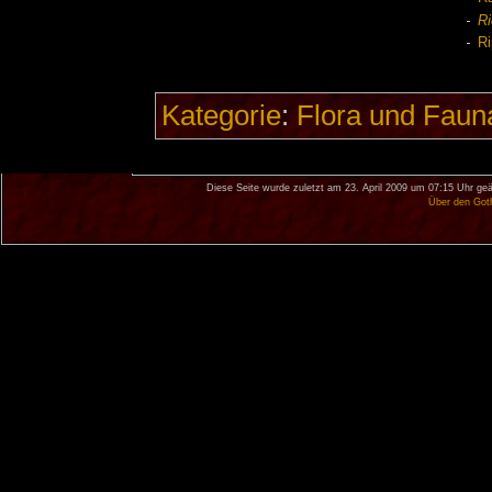
Ri
Ri
Kategorie
:
Flora und Faun
Diese Seite wurde zuletzt am 23. April 2009 um 07:15 Uhr geä
Über den Got