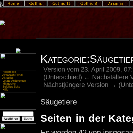
Kategorie:Säugetie
Version vom 23. April 2009, 0
-
Hauptseite
(Unterschied) ← Nächstältere Ve
-
Almanach-Portal
-
Aktuelles
-
Letzte Änderungen
Nächstjüngere Version → (Unte
-
Mitmachen
-
Zufällige Seite
-
Hilfe
Säugetiere
Seiten in der Kat
Es werden 42 von insgesamt