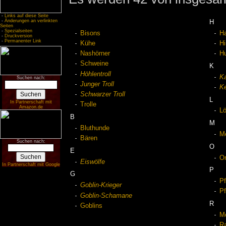
-
Links auf diese Seite
-
Änderungen an verlinkten
H
Seiten
-
Spezialseiten
Bisons
H
-
Druckversion
-
Permanenter Link
Kühe
Hi
Nashörner
H
Schweine
K
Höhlentroll
K
Suchen nach:
Junger Troll
Ke
Schwarzer Troll
L
In Partnerschaft mit
Trolle
Amazon.de
L
B
M
Bluthunde
M
Bären
Suchen nach:
O
E
O
Eiswölfe
In Partnerschaft mit Google
P
G
Pf
Goblin-Krieger
P
Goblin-Schamane
R
Goblins
Mo
Ra