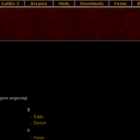
gorie angezeigt:
E
Edda
Elvrich
F
Feros