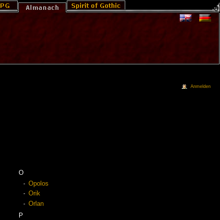
Anmelden
O
Opolos
Orik
Orlan
P