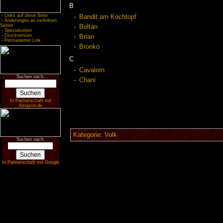
B
-
Links auf diese Seite
Bandit am Kochtopf
-
Änderungen an verlinkten
Seiten
Boltan
-
Spezialseiten
-
Druckversion
Brian
-
Permanenter Link
Bronko
C
Cavalorn
Suchen nach:
Chani
In Partnerschaft mit
Amazon.de
Kategorie
:
Volk
Suchen nach:
In Partnerschaft mit Google