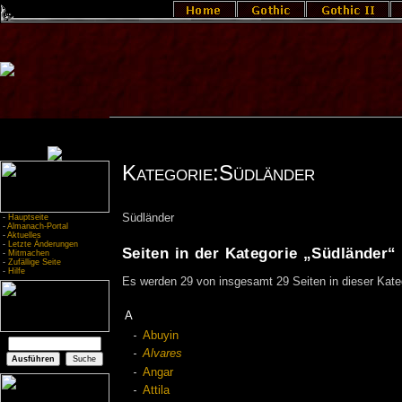
Kategorie:Südländer
Südländer
-
Hauptseite
-
Almanach-Portal
-
Aktuelles
-
Letzte Änderungen
Seiten in der Kategorie „Südländer“
-
Mitmachen
-
Zufällige Seite
-
Hilfe
Es werden 29 von insgesamt 29 Seiten in dieser Kate
A
Abuyin
Alvares
Angar
Attila