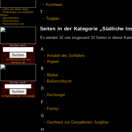
Korshaan
-
Links auf diese Seite
T
-
Änderungen an verlinkten
Seiten
Torgaan
-
Spezialseiten
-
Druckversion
-
Permanenter Link
Seiten in der Kategorie „Südliche In
Es werden 32 von insgesamt 32 Seiten in dieser Kate
Suchen nach:
A
Amulett des Schläfers
In Partnerschaft mit
Argaan
Amazon.de
B
Bluttal
Büßerschlucht
Suchen nach:
D
Dschungel
In Partnerschaft mit Google
F
Feshyr
G
Gasthaus zur Gespaltenen Jungfrau
H