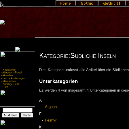
Kategorie:Südliche Inseln
Dies Kategorie umfasst alle Artikel über die Südlichen
-
Hauptseite
-
Almanach-Portal
-
Aktuelles
-
Letzte Änderungen
Unterkategorien
-
Mitmachen
-
Zufällige Seite
-
Hilfe
Es werden 4 von insgesamt 4 Unterkategorien in diese
A
Argaan
F
Feshyr
K