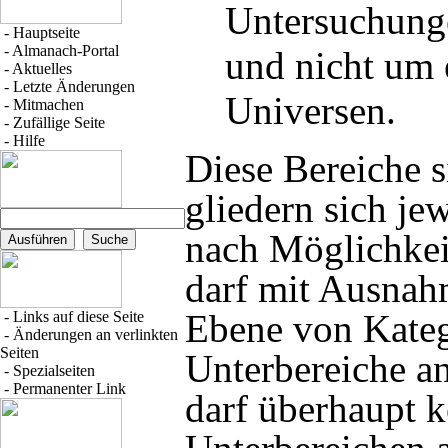
Untersuchunge
-
Hauptseite
-
Almanach-Portal
und nicht um 
-
Aktuelles
-
Letzte Änderungen
Universen.
-
Mitmachen
-
Zufällige Seite
-
Hilfe
Diese Bereiche si
gliedern sich jew
nach Möglichkeit
darf mit Ausna
Ebene von Kateg
-
Links auf diese Seite
-
Änderungen an verlinkten
Seiten
Unterbereiche an
-
Spezialseiten
-
Permanenter Link
darf überhaupt k