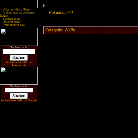
P
-
Links auf diese Seite
Paladinschild
-
Änderungen an verlinkten
Seiten
-
Spezialseiten
-
Druckversion
-
Permanenter Link
Kategorie
:
Waffe
Suchen nach:
In Partnerschaft mit
Amazon.de
Suchen nach:
In Partnerschaft mit Google