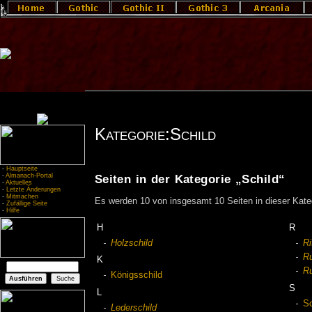
Kategorie:Schild
-
Hauptseite
-
Almanach-Portal
Seiten in der Kategorie „Schild“
-
Aktuelles
-
Letzte Änderungen
-
Mitmachen
Es werden 10 von insgesamt 10 Seiten in dieser Kate
-
Zufällige Seite
-
Hilfe
H
R
Holzschild
Ri
Ru
K
Ru
Königsschild
S
L
Sc
Lederschild