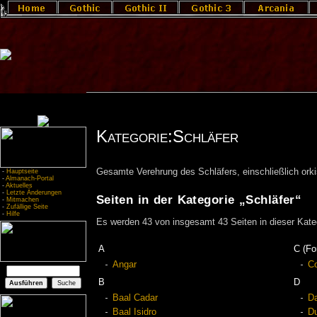
Kategorie:Schläfer
Gesamte Verehrung des Schläfers, einschließlich orki
-
Hauptseite
-
Almanach-Portal
-
Aktuelles
-
Letzte Änderungen
Seiten in der Kategorie „Schläfer“
-
Mitmachen
-
Zufällige Seite
-
Hilfe
Es werden 43 von insgesamt 43 Seiten in dieser Kate
A
C (Fo
Angar
C
B
D
Baal Cadar
Da
Baal Isidro
D