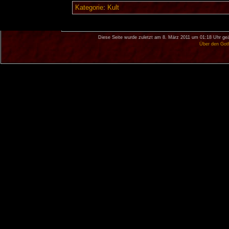
Kategorie
:
Kult
Diese Seite wurde zuletzt am 8. März 2011 um 01:18 Uhr geä
Über den Got