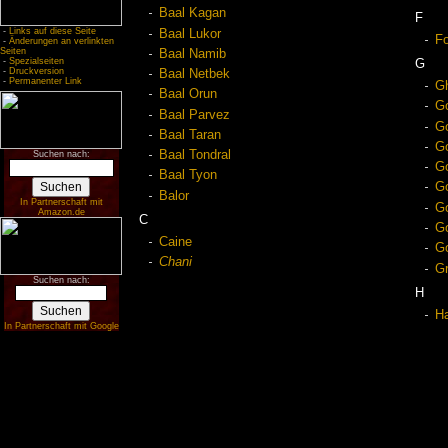
Baal Kagan
F
-
Links auf diese Seite
Baal Lukor
Fo
-
Änderungen an verlinkten
Seiten
Baal Namib
-
Spezialseiten
G
-
Druckversion
Baal Netbek
-
Permanenter Link
G
Baal Orun
G
Baal Parvez
Go
Baal Taran
Go
Baal Tondral
Suchen nach:
G
Baal Tyon
G
Balor
In Partnerschaft mit
G
Amazon.de
C
Go
Caine
Go
Chani
Gr
Suchen nach:
H
Ha
In Partnerschaft mit Google